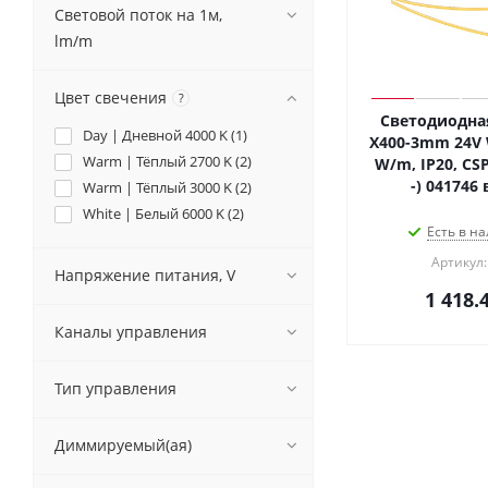
Световой поток на 1м,
lm/m
Цвет свечения
?
Светодиодная
Day | Дневной 4000 K (
1
)
X400-3mm 24V 
Warm | Тёплый 2700 K (
2
)
W/m, IP20, CSP,
-) 041746
Warm | Тёплый 3000 K (
2
)
White | Белый 6000 K (
2
)
Есть в на
Артикул:
Напряжение питания, V
1 418.
Каналы управления
Тип управления
Диммируемый(ая)