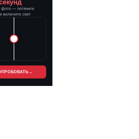
 секунд
е фото — потяните
и включите свет
ОПРОБОВАТЬ
→