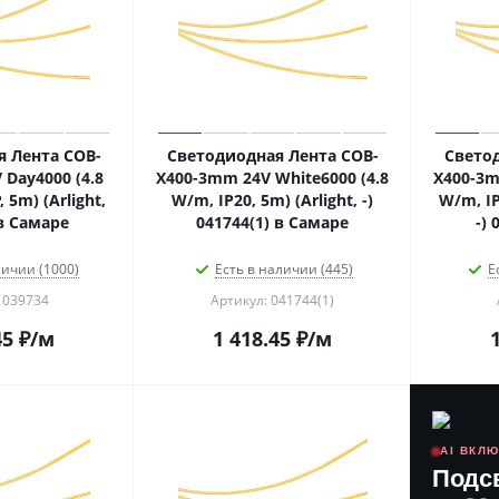
 Лента COB-
Светодиодная Лента COB-
Свето
Day4000 (4.8
X400-3mm 24V White6000 (4.8
X400-3m
 5m) (Arlight,
W/m, IP20, 5m) (Arlight, -)
W/m, IP
 в Самаре
041744(1) в Самаре
-)
личии (1000)
Есть в наличии (445)
Е
 039734
Артикул: 041744(1)
45
₽
/м
1 418.45
₽
/м
AI ВКЛ
Подс