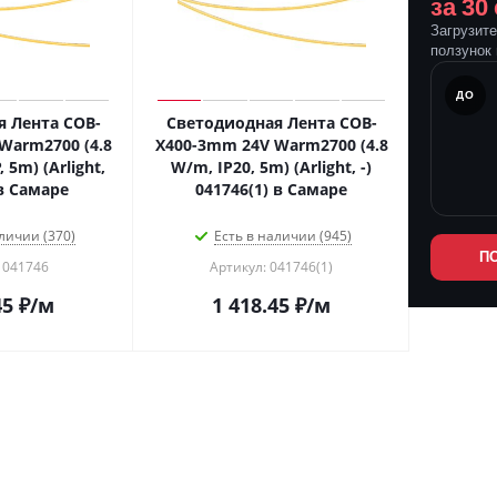
за 30
Загрузит
ползунок 
ПОСЛЕ
ДО
 Лента COB-
Светодиодная Лента COB-
Warm2700 (4.8
X400-3mm 24V Warm2700 (4.8
 5m) (Arlight,
W/m, IP20, 5m) (Arlight, -)
 в Самаре
041746(1) в Самаре
личии (370)
Есть в наличии (945)
П
 041746
Артикул: 041746(1)
45
₽
/м
1 418.45
₽
/м