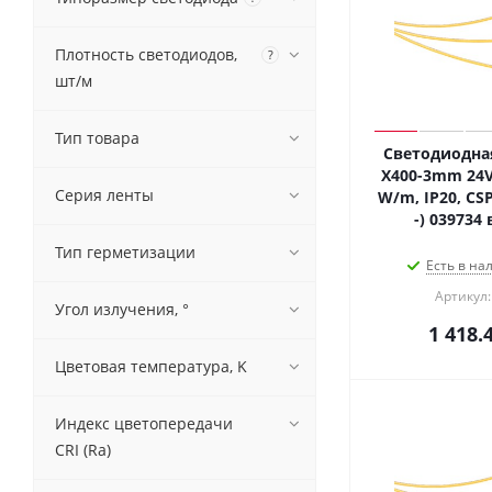
Плотность светодиодов,
?
шт/м
Тип товара
Светодиодная
X400-3mm 24V 
Серия ленты
W/m, IP20, CSP,
-) 039734
Тип герметизации
Есть в на
Артикул:
Угол излучения, °
1 418.
Цветовая температура, K
Индекс цветопередачи
CRI (Ra)