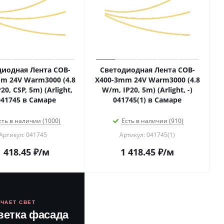
диодная Лента COB-
Светодиодная Лента COB-
m 24V Warm3000 (4.8
X400-3mm 24V Warm3000 (4.8
20, CSP, 5m) (Arlight,
W/m, IP20, 5m) (Arlight, -)
 041745 в Самаре
041745(1) в Самаре
сть в наличии (1000)
Есть в наличии (910)
Артикул: 041745
Артикул: 041745(1)
1 418.45
₽
/м
1 418.45
₽
/м
ЮЧАЕТ СВЕТ
ветка фасада