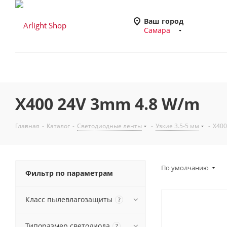
Ваш город
Самара
X400 24V 3mm 4.8 W/m
Главная
-
Каталог
-
Светодиодные ленты
-
Узкие 3.5-5 мм
-
X400
По умолчанию
Фильтр по параметрам
Класс пылевлагозащиты
?
Типоразмер светодиода
?