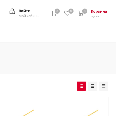
Войти
Корзина
0
0
0
0
Мой кабинет
пуста