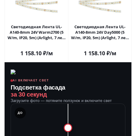
Светодиодная Лента UL-
Светодиодная Лента UL-
A140-8mm 24V Warm2700 (5
A140-8mm 24V Day5000 (5
W/m, IP20, 5m) (Arlight, 7 лет)
W/m, IP20, 5m) (Arlight, 7 лет)
046972 в Самаре
053451 в Самаре
1 158.10
₽
/м
1 158.10
₽
/м
AI ВКЛЮЧАЕТ СВЕТ
Подсветка фасада
за 30 секунд
Загрузите фото — потяните ползунок и включите свет
ЛЕ
ДО