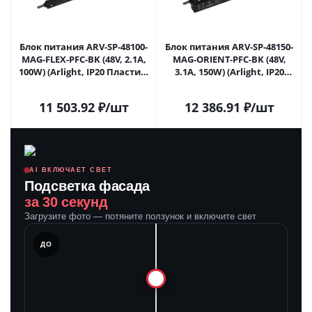
Блок питания ARV-SP-48100-
Блок питания ARV-SP-48150-
MAG-FLEX-PFC-BK (48V, 2.1A,
MAG-ORIENT-PFC-BK (48V,
100W) (Arlight, IP20 Пластик,
3.1A, 150W) (Arlight, IP20
5 лет) 039917 в Самаре
Пластик, 5 лет) 042920 в
Самаре
11 503.92
₽
/шт
12 386.91
₽
/шт
AI ВКЛЮЧАЕТ СВЕТ
Подсветка фасада
за 30 секунд
Загрузите фото — потяните ползунок и включите свет
ЛЕ
ДО