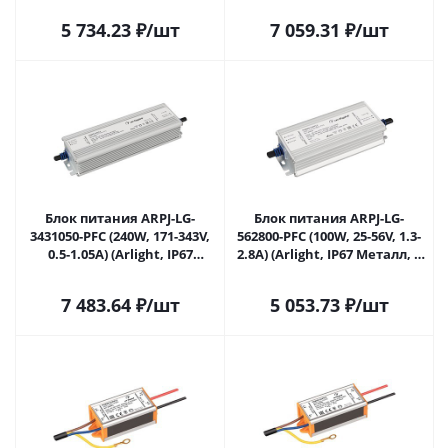
Самаре
5 734.23
₽
/шт
7 059.31
₽
/шт
Блок питания ARPJ-LG-
Блок питания ARPJ-LG-
3431050-PFC (240W, 171-343V,
562800-PFC (100W, 25-56V, 1.3-
0.5-1.05A) (Arlight, IP67
2.8A) (Arlight, IP67 Металл, 5
Металл, 5 лет) 039542 в
лет) 039543 в Самаре
Самаре
7 483.64
₽
/шт
5 053.73
₽
/шт