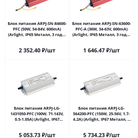
Блок питания ARPJ-SN-84600-
Блок питания ARPJ-SN-63600-
PFC (50W, 54-84V, 600mA)
PFC-A (36W, 34-63V, 600mA)
(Arlight, IP65 Металл, 3 года)
(Arlight, IP65 Металл, 3 года)
041906 в Самаре
043072 в Самаре
2 352.40
₽
/шт
1 646.47
₽
/шт
Блок питания ARPJ-LG-
Блок питания ARPJ-LG-
1431050-PFC (100W, 71-143V,
564200-PFC (150W, 25-56V, 1.7-
0.5-1.05A) (Arlight, IP67
4.2A) (Arlight, IP67 Металл, 5
Металл, 5 лет) 043262 в
лет) 043361 в Самаре
Самаре
5 053.73
₽
/шт
5 734.23
₽
/шт