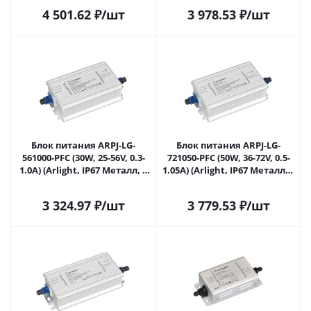
4 501.62
₽
/шт
3 978.53
₽
/шт
Блок питания ARPJ-LG-
Блок питания ARPJ-LG-
561000-PFC (30W, 25-56V, 0.3-
721050-PFC (50W, 36-72V, 0.5-
1.0A) (Arlight, IP67 Металл, 5
1.05A) (Arlight, IP67 Металл, 5
лет) 046272 в Самаре
лет) 047371 в Самаре
3 324.97
₽
/шт
3 779.53
₽
/шт