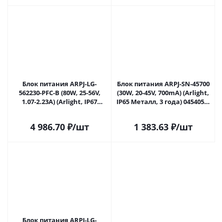
Блок питания ARPJ-LG-
Блок питания ARPJ-SN-45700
562230-PFC-B (80W, 25-56V,
(30W, 20-45V, 700mA) (Arlight,
1.07-2.23A) (Arlight, IP67
IP65 Металл, 3 года) 045405 в
Металл, 5 лет) 057531 в
Самаре
Самаре
4 986.70
₽
/шт
1 383.63
₽
/шт
Блок питания ARPJ-LG-