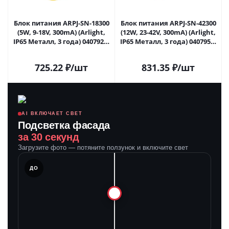
Блок питания ARPJ-SN-18300
Блок питания ARPJ-SN-42300
(5W, 9-18V, 300mA) (Arlight,
(12W, 23-42V, 300mA) (Arlight,
IP65 Металл, 3 года) 040792 в
IP65 Металл, 3 года) 040795 в
Самаре
Самаре
725.22
₽
/шт
831.35
₽
/шт
AI ВКЛЮЧАЕТ СВЕТ
Подсветка фасада
за 30 секунд
Загрузите фото — потяните ползунок и включите свет
ЛЕ
ДО