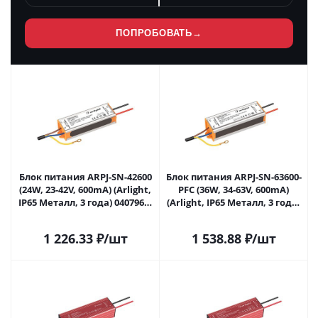
ПОПРОБОВАТЬ
→
Блок питания ARPJ-SN-42600
Блок питания ARPJ-SN-63600-
(24W, 23-42V, 600mA) (Arlight,
PFC (36W, 34-63V, 600mA)
IP65 Металл, 3 года) 040796 в
(Arlight, IP65 Металл, 3 года)
Самаре
040797 в Самаре
1 226.33
₽
/шт
1 538.88
₽
/шт