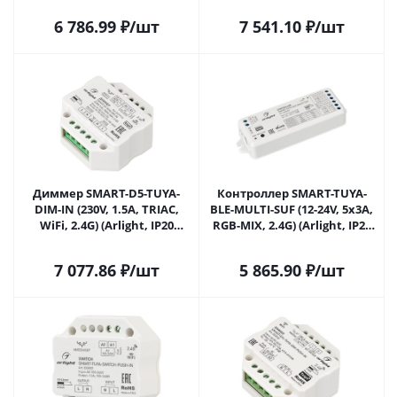
Пластик, 5 лет) 031679(1) в
6 786.99
₽
/шт
7 541.10
₽
/шт
Самаре
Диммер SMART-D5-TUYA-
Контроллер SMART-TUYA-
DIM-IN (230V, 1.5A, TRIAC,
BLE-MULTI-SUF (12-24V, 5x3A,
WiFi, 2.4G) (Arlight, IP20
RGB-MIX, 2.4G) (Arlight, IP20
Пластик, 5 лет) 032991(1) в
Пластик, 5 лет) 033001 в
Самаре
Самаре
7 077.86
₽
/шт
5 865.90
₽
/шт