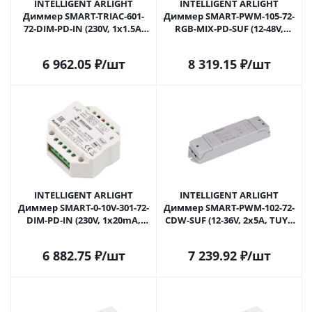
INTELLIGENT ARLIGHT
INTELLIGENT ARLIGHT
Диммер SMART-TRIAC-601-
Диммер SMART-PWM-105-72-
72-DIM-PD-IN (230V, 1x1.5A,
RGB-MIX-PD-SUF (12-48V,
TUYA BLE, 2.4G) (IARL, IP20
5x6A, TUYA BLE, 2.4G) (IARL,
Пластик, 5 лет) 037279 в
Контроллер) 037343 в
6 962.05
₽
/шт
8 319.15
₽
/шт
Самаре
Самаре
INTELLIGENT ARLIGHT
INTELLIGENT ARLIGHT
Диммер SMART-0-10V-301-72-
Диммер SMART-PWM-102-72-
DIM-PD-IN (230V, 1x20mA,
CDW-SUF (12-36V, 2x5A, TUYA
TUYA BLE, 2.4G) (IARL, IP20
BLE, 2.4G) (IARL, Контроллер)
Пластик, 5 лет) 037345 в
038183 в Самаре
6 882.75
₽
/шт
7 239.92
₽
/шт
Самаре