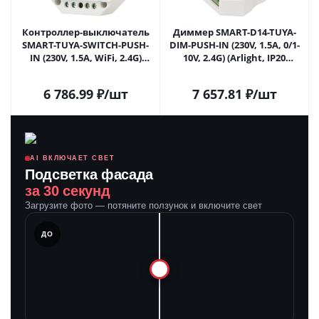
Контроллер-выключатель
Диммер SMART-D14-TUYA-
SMART-TUYA-SWITCH-PUSH-
DIM-PUSH-IN (230V, 1.5A, 0/1-
IN (230V, 1.5A, WiFi, 2.4G)
10V, 2.4G) (Arlight, IP20
(Arlight, IP20 Пластик, 5 лет)
Пластик, 5 лет) 033760 в
033002 в Самаре
Самаре
6 786.99
₽
/шт
7 657.81
₽
/шт
AI ВКЛЮЧАЕТ СВЕТ
Подсветка фасада
за 30 секунд
Загрузите фото — потяните ползунок и включите свет
ЛЕ
ДО