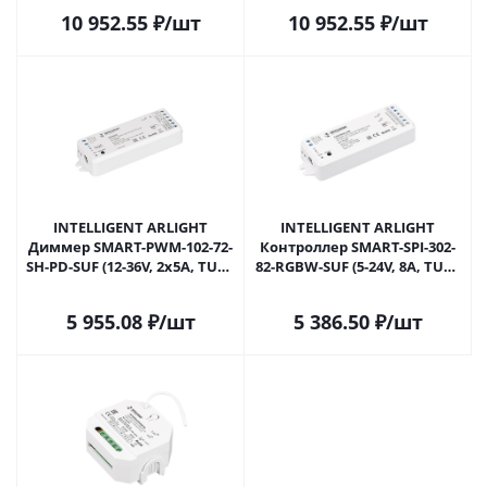
Контроллер) 038212 в
(IARL, Контроллер) 038213 в
10 952.55
₽
/шт
10 952.55
₽
/шт
Самаре
Самаре
INTELLIGENT ARLIGHT
INTELLIGENT ARLIGHT
Диммер SMART-PWM-102-72-
Контроллер SMART-SPI-302-
SH-PD-SUF (12-36V, 2x5A, TUYA
82-RGBW-SUF (5-24V, 8A, TUYA
BLE, 2.4G) (IARL, Контроллер)
Wi-Fi, 2.4G) (IARL, IP20
038545 в Самаре
Пластик, 5 лет) 046487 в
5 955.08
₽
/шт
5 386.50
₽
/шт
Самаре