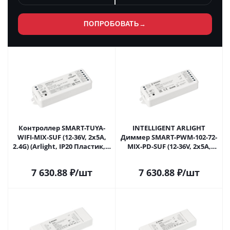
ПОПРОБОВАТЬ
→
Контроллер SMART-TUYA-
INTELLIGENT ARLIGHT
WIFI-MIX-SUF (12-36V, 2x5A,
Диммер SMART-PWM-102-72-
2.4G) (Arlight, IP20 Пластик, 5
MIX-PD-SUF (12-36V, 2x5A,
лет) 034501 в Самаре
TUYA Wi-Fi, 2.4G) (IARL,
Контроллер) 034501(1) в
7 630.88
₽
/шт
7 630.88
₽
/шт
Самаре