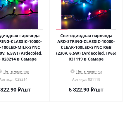
диодная гирлянда
Светодиодная гирлянда
RING-CLASSIC-10000-
ARD-STRING-CLASSIC-10000-
-100LED-MILK-SYNC
CLEAR-100LED-SYNC RGB
0V, 6.5W) (Ardecoled,
(230V, 6.5W) (Ardecoled, IP65)
) 028214 в Самаре
031119 в Самаре
Нет в наличии
Нет в наличии
Артикул: 028214
Артикул: 031119
 822.90
₽
/шт
6 822.90
₽
/шт