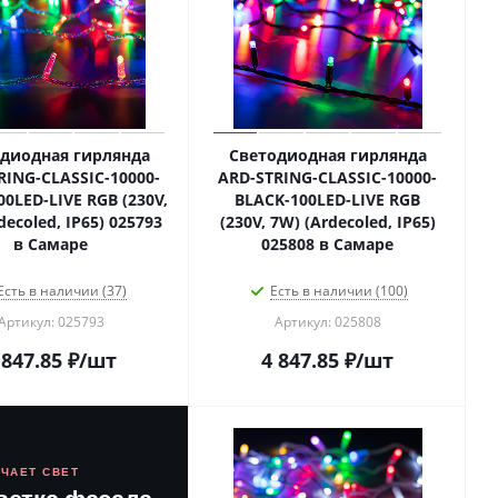
диодная гирлянда
Светодиодная гирлянда
RING-CLASSIC-10000-
ARD-STRING-CLASSIC-10000-
00LED-LIVE RGB (230V,
BLACK-100LED-LIVE RGB
decoled, IP65) 025793
(230V, 7W) (Ardecoled, IP65)
в Самаре
025808 в Самаре
Есть в наличии (37)
Есть в наличии (100)
Артикул: 025793
Артикул: 025808
 847.85
₽
/шт
4 847.85
₽
/шт
ЮЧАЕТ СВЕТ