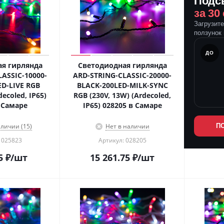
Подс
за 30
Загрузит
ползунок 
ПОСЛЕ
ДО
я гирлянда
Светодиодная гирлянда
ASSIC-10000-
ARD-STRING-CLASSIC-20000-
D-LIVE RGB
BLACK-200LED-MILK-SYNC
decoled, IP65)
RGB (230V, 13W) (Ardecoled,
 Самаре
IP65) 028205 в Самаре
аличии (15)
Нет в наличии
П
 025823
Артикул: 028205
5
₽
/шт
15 261.75
₽
/шт