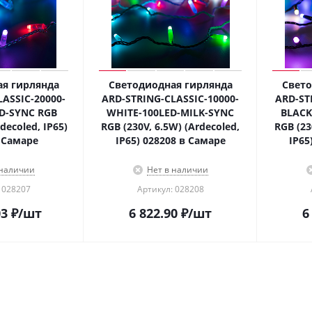
я гирлянда
Светодиодная гирлянда
Свето
ASSIC-20000-
ARD-STRING-CLASSIC-10000-
ARD-ST
D-SYNC RGB
WHITE-100LED-MILK-SYNC
BLACK
decoled, IP65)
RGB (230V, 6.5W) (Ardecoled,
RGB (23
 Самаре
IP65) 028208 в Самаре
IP65
 наличии
Нет в наличии
 028207
Артикул: 028208
03
₽
/шт
6 822.90
₽
/шт
6