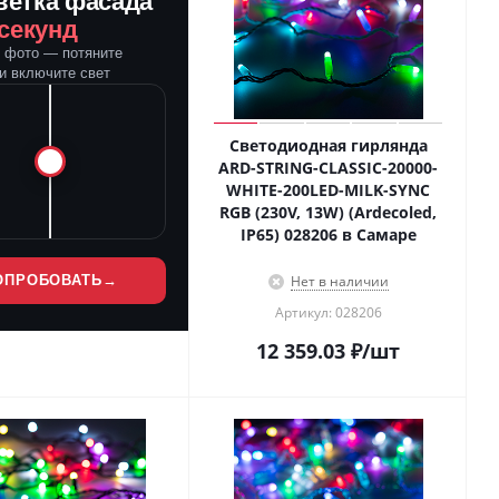
ветка фасада
 секунд
е фото — потяните
и включите свет
Светодиодная гирлянда
ARD-STRING-CLASSIC-20000-
WHITE-200LED-MILK-SYNC
RGB (230V, 13W) (Ardecoled,
IP65) 028206 в Самаре
ОПРОБОВАТЬ
→
Нет в наличии
Артикул: 028206
12 359.03
₽
/шт