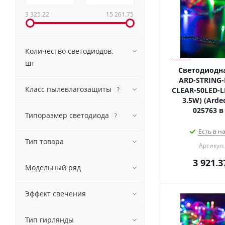
3 325.22
15 261.75
Количество светодиодов,
шт
Светодиодна
ARD-STRING-
Класс пылевлагозащиты
?
CLEAR-50LED-LI
3.5W) (Ardec
025763 в
Типоразмер светодиода
?
Есть в н
Тип товара
Артикул:
3 921.3
Модельный ряд
Эффект свечения
Тип гирлянды