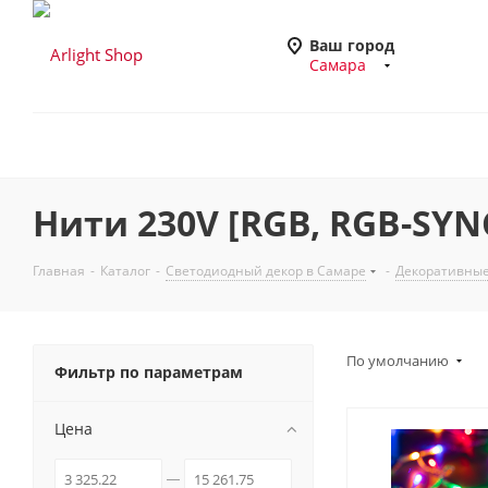
Ваш город
Самара
Нити 230V [RGB, RGB-SYN
Главная
-
Каталог
-
Светодиодный декор в Самаре
-
Декоративные
По умолчанию
Фильтр по параметрам
Цена