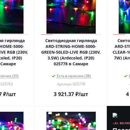
я гирлянда
Светодиодная гирлянда
Свето
HOME-5000-
ARD-STRING-HOME-5000-
ARD-ST
VE RGB (230V,
GREEN-50LED-LIVE RGB (230V,
CLEAR-1
oled, IP20)
3.5W) (Ardecoled, IP20)
7W) (Ar
 Самаре
025778 в Самаре
аличии (35)
Есть в наличии (38)
 025763
Артикул: 025778
7
₽
/шт
3 921.37
₽
/шт
4
AI ВКЛ