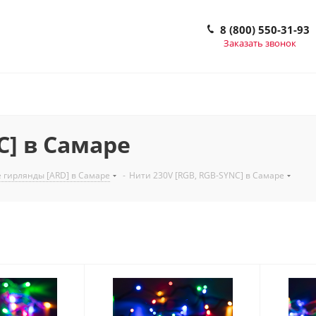
8 (800) 550-31-93
Заказать звонок
C] в Самаре
 гирлянды [ARD] в Самаре
-
Нити 230V [RGB, RGB-SYNC] в Самаре