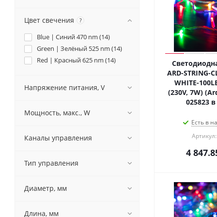
Цвет свечения
?
Blue | Синий 470 nm (
14
)
Green | Зелёный 525 nm (
14
)
Red | Красный 625 nm (
14
)
Светодиодна
ARD-STRING-CL
WHITE-100LE
Напряжение питания, V
(230V, 7W) (Ar
025823 в
Мощность, макс., W
Есть в н
Артикул:
Каналы управления
4 847.8
Тип управления
Диаметр, мм
Длина, мм