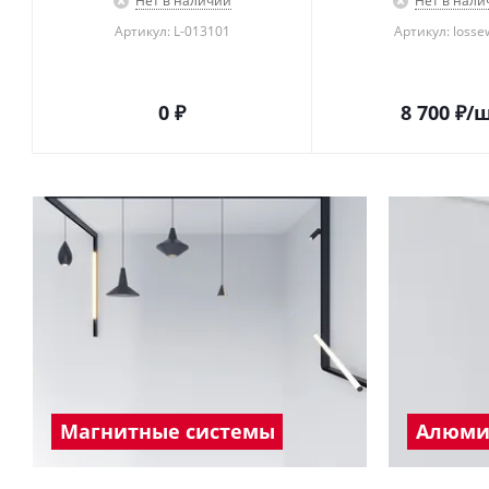
Нет в наличии
Нет в нали
Артикул: L-013101
Артикул: losse
0 ₽
8 700
₽
/
Магнитные системы
Алюми