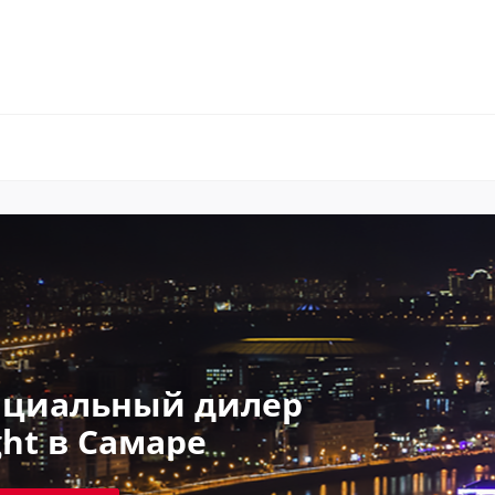
циальный дилер
ght в Самаре