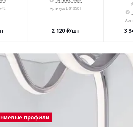
чии
Нет в наличии
wP2
Артикул: L-013501
Арти
шт
2 120
₽
/шт
3 3
ниевые профили