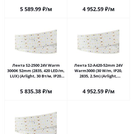
5 589.99
₽
/м
4 952.59
₽
/м
Лента S2-2500 24V Warm
Лента S2-A420-52mm 24V
3000K 52mm (2835, 420 LED/m,
Warm3000 (30 W/m, IP20,
LUX) (Arlight, 30 Вт/м, IP20)
2835, 2.5m) (Arlight,
021205 в Самаре
Открытый) 021205(2) в
Самаре
5 835.38
₽
/м
4 952.59
₽
/м