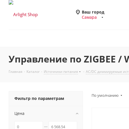
Ваш город
Самара
Управление по ZIGBEE / Wi
Главная
-
Каталог
-
Источники питания
-
AC/DC диммируемые ист
По умолчанию
Фильтр по параметрам
Цена