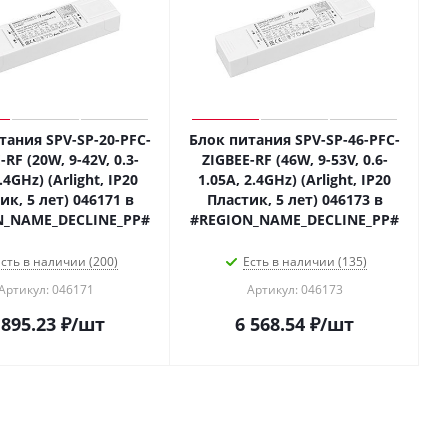
тания SPV-SP-20-PFC-
Блок питания SPV-SP-46-PFC-
-RF (20W, 9-42V, 0.3-
ZIGBEE-RF (46W, 9-53V, 0.6-
.4GHz) (Arlight, IP20
1.05A, 2.4GHz) (Arlight, IP20
ик, 5 лет) 046171 в
Пластик, 5 лет) 046173 в
N_NAME_DECLINE_PP#
#REGION_NAME_DECLINE_PP#
сть в наличии (200)
Есть в наличии (135)
Артикул: 046171
Артикул: 046173
 895.23
₽
/шт
6 568.54
₽
/шт