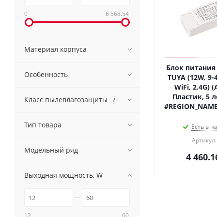
0
6 568.54
Материал корпуса
Блок питания 
Особенность
TUYA (12W, 9-4
WiFi, 2.4G) (
Пластик, 5 л
Класс пылевлагозащиты
?
#REGION_NAME
Тип товара
Есть в н
Артикул:
Модельный ряд
4 460.1
Выходная мощность, W
12
60