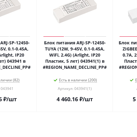
ARJ-SP-12450-
Блок питания ARJ-SP-12450-
Блок пи
5V, 0.1-0.45A,
TUYA (12W, 9-45V, 0.1-0.45A,
ZIGBEE
Arlight, IP20
WiFi, 2.4G) (Arlight, IP20
0.7A, 2
ет) 043941 в
Пластик, 5 лет) 043941(1) в
Пласт
_DECLINE_PP#
#REGION_NAME_DECLINE_PP#
#REGIO
аличии (82)
Есть в наличии (200)
Е
 043941
Артикул: 043941(1)
6
₽
/шт
4 460.16
₽
/шт
5