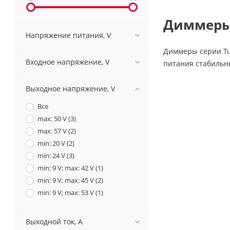
Диммеры 
Напряжение питания, V
Диммеры серии Tu
Входное напряжение, V
питания стабильны
Выходное напряжение, V
Все
max: 50 V (
3
)
max: 57 V (
2
)
min: 20 V (
2
)
min: 24 V (
3
)
min: 9 V; max: 42 V (
1
)
min: 9 V; max: 45 V (
2
)
min: 9 V; max: 53 V (
1
)
Выходной ток, A