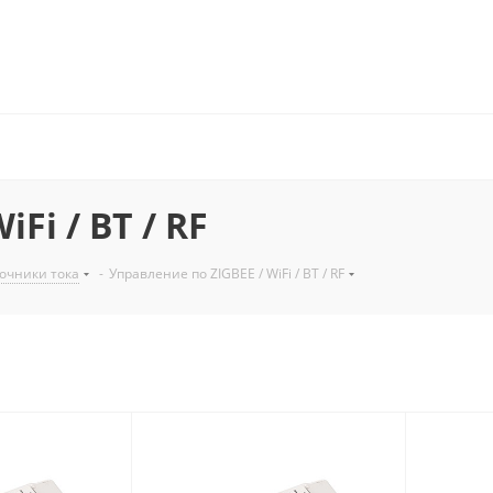
Fi / BT / RF
очники тока
-
Управление по ZIGBEE / WiFi / BT / RF