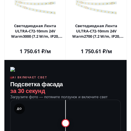
Светодиодная Лента
Светодиодная Лента
ULTRA-C72-10mm 24V
ULTRA-C72-10mm 24V
Warm3000 (7.2 W/m, IP20,
Warm2700 (7.2 W/m, IP20,
5630, 5m) (Arlight,
5630, 5m) (Arlight,
высок.эфф.200 лм/Вт) 040212
высок.эфф.200 лм/Вт) 040213
1 750.61
₽
/м
1 750.61
₽
/м
в Самаре
в Самаре
AI ВКЛЮЧАЕТ СВЕТ
Подсветка фасада
за 30 секунд
Загрузите фото — потяните ползунок и включите свет
ЛЕ
ДО