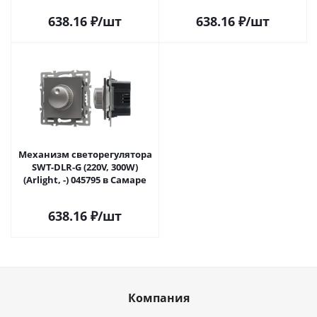
638.16
₽
/шт
638.16
₽
/шт
Механизм светорегулятора
SWT-DLR-G (220V, 300W)
(Arlight, -) 045795 в Самаре
638.16
₽
/шт
Компания