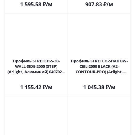
1 595.58
₽
/м
907.83
₽
/м
Профиль STRETCH-S-30-
Профиль STRETCH-SHADOW-
WALL-SIDE-2000 (STEP)
CEIL-2000 BLACK (A2-
(Arlight, Алюминий) 040702 в
CONTOUR-PRO) (Arlight,
Самаре
Алюминий) 040703 в Самаре
1 155.42
₽
/м
1 045.38
₽
/м