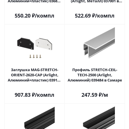
Алюминий+пластик) 036886
(Arlight, Металл) 037001 в
в Самаре
Самаре
550.20
₽
/компл
522.69
₽
/компл
Заглушка MAG-STRETCH-
Профиль STRETCH-CEIL-
ORIENT-2620-CAP (Arlight,
TECH-2500 (Arlight,
Алюминий+пластик) 039185
Алюминий) 039484 в Самаре
в Самаре
907.83
₽
/компл
247.59
₽
/м