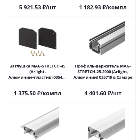
5 921.53
₽
/шт
1 182.93
₽
/компл
Заглушка MAG-STRETCH-45
Профиль-держатель MAG-
(Arlight,
STRETCH-25-2000 (Arlight,
Алюминий+пластик) 035474
Алюминий) 035719 в Самаре
в Самаре
1 375.50
₽
/компл
4 401.60
₽
/шт