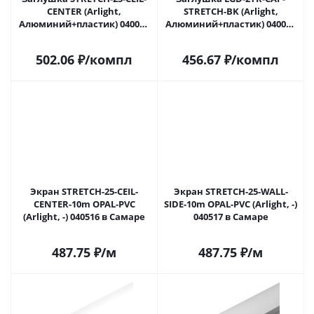
CENTER (Arlight,
STRETCH-BK (Arlight,
Алюминий+пластик) 040064
Алюминий+пластик) 040066
в Самаре
в Самаре
502.06
₽
/компл
456.67
₽
/компл
Экран STRETCH-25-CEIL-
Экран STRETCH-25-WALL-
CENTER-10m OPAL-PVC
SIDE-10m OPAL-PVC (Arlight, -)
(Arlight, -) 040516 в Самаре
040517 в Самаре
487.75
₽
/м
487.75
₽
/м