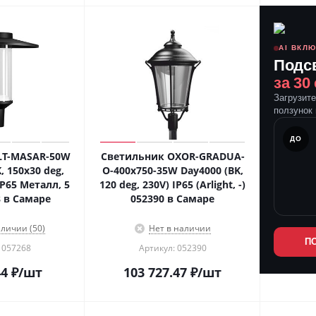
AI ВКЛ
Подс
за 30
Загрузит
ползунок 
ПОСЛЕ
ДО
LT-MASAR-50W
Светильник OXOR-GRADUA-
 150x30 deg,
O-400x750-35W Day4000 (BK,
 IP65 Металл, 5
120 deg, 230V) IP65 (Arlight, -)
8 в Самаре
052390 в Самаре
аличии (50)
Нет в наличии
П
 057268
Артикул: 052390
44
₽
/шт
103 727.47
₽
/шт