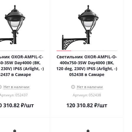
ьник OXOR-AMPIL-C-
Светильник OXOR-AMPIL-O-
0-35W Day4000 (BK,
400x750-35W Day4000 (BK,
 230V) IP65 (Arlight, -)
120 deg, 230V) IP65 (Arlight, -)
52437 в Самаре
052438 в Самаре
Нет в наличии
Нет в наличии
Артикул: 052437
Артикул: 052438
0 310.82
₽
/шт
120 310.82
₽
/шт