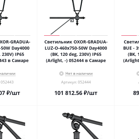
XOR-GRADUA-
Светильник OXOR-GRADUA-
Свети
-50W Day4000
LUZ-O-460x750-50W Day4000
BUE - 
, 230V) IP65
(BK, 120 deg, 230V) IP65
(BK, 
52443 в Самаре
(Arlight, -) 052444 в Самаре
(Arligh
 наличии
Нет в наличии
 052443
Артикул: 052444
07
₽
/шт
101 812.56
₽
/шт
89