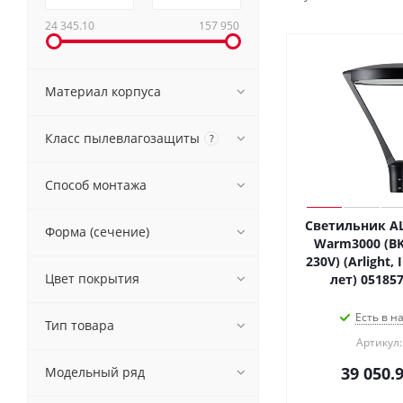
24 345.10
157 950
Материал корпуса
Класс пылевлагозащиты
?
Способ монтажа
Светильник AL
Форма (сечение)
Warm3000 (BK,
230V) (Arlight,
Цвет покрытия
лет) 05185
Есть в н
Тип товара
Артикул:
39 050.
Модельный ряд