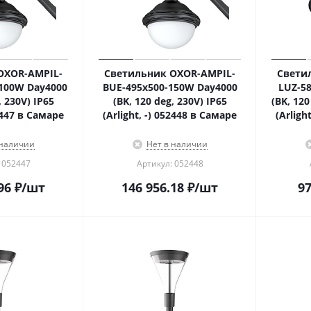
OXOR-AMPIL-
Светильник OXOR-AMPIL-
Свети
-100W Day4000
BUE-495x500-150W Day4000
LUZ-5
, 230V) IP65
(BK, 120 deg, 230V) IP65
(BK, 120
52447 в Самаре
(Arlight, -) 052448 в Самаре
(Arligh
 наличии
Нет в наличии
 052447
Артикул: 052448
96
₽
/шт
146 956.18
₽
/шт
97