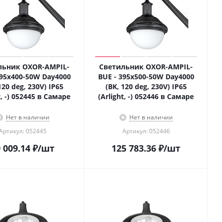
льник OXOR-AMPIL-
Светильник OXOR-AMPIL-
395x400-50W Day4000
BUE - 395x500-50W Day4000
120 deg, 230V) IP65
(BK, 120 deg, 230V) IP65
t, -) 052445 в Самаре
(Arlight, -) 052446 в Самаре
Нет в наличии
Нет в наличии
Артикул: 052445
Артикул: 052446
 009.14
₽
/шт
125 783.36
₽
/шт