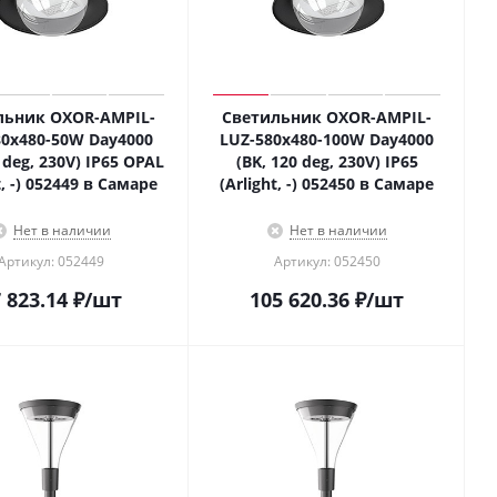
льник OXOR-AMPIL-
Светильник OXOR-AMPIL-
80х480-50W Day4000
LUZ-580х480-100W Day4000
 deg, 230V) IP65 OPAL
(BK, 120 deg, 230V) IP65
t, -) 052449 в Самаре
(Arlight, -) 052450 в Самаре
Нет в наличии
Нет в наличии
Артикул: 052449
Артикул: 052450
 823.14
₽
/шт
105 620.36
₽
/шт