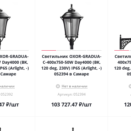
XOR-GRADUA-
Светильник OXOR-GRADUA-
Светил
 Day4000 (BK,
C-400x750-50W Day4000 (BK,
400x75
P65 (Arlight, -)
120 deg, 230V) IP65 (Arlight, -)
120 deg,
 Самаре
052394 в Самаре
0
 наличии
Нет в наличии
 052392
Артикул: 052394
47
₽
/шт
103 727.47
₽
/шт
12