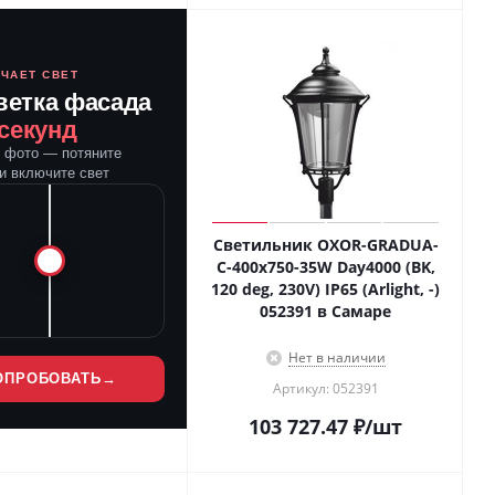
ЮЧАЕТ СВЕТ
ветка фасада
 секунд
е фото — потяните
и включите свет
Светильник OXOR-GRADUA-
C-400x750-35W Day4000 (BK,
120 deg, 230V) IP65 (Arlight, -)
052391 в Самаре
Нет в наличии
ОПРОБОВАТЬ
→
Артикул: 052391
103 727.47
₽
/шт