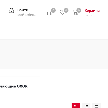
Войти
Корзина
0
0
0
0
Мой кабинет
пуста
нчающие OXOR