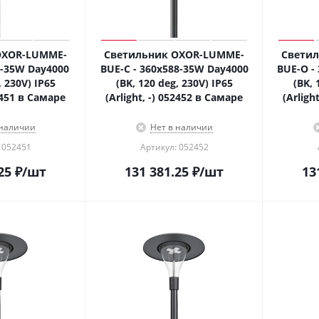
OXOR-LUMME-
Светильник OXOR-LUMME-
Свети
-35W Day4000
BUE-С - 360x588-35W Day4000
BUE-О -
, 230V) IP65
(BK, 120 deg, 230V) IP65
(BK, 
52451 в Самаре
(Arlight, -) 052452 в Самаре
(Arligh
 наличии
Нет в наличии
 052451
Артикул: 052452
25
₽
/шт
131 381.25
₽
/шт
13