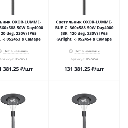
льник OXOR-LUMME-
Светильник OXOR-LUMME-
 360x588-50W Day4000
BUE-C- 360x588-50W Day4000
120 deg, 230V) IP65
(BK, 120 deg, 230V) IP65
t, -) 052453 в Самаре
(Arlight, -) 052454 в Самаре
Нет в наличии
Нет в наличии
Артикул: 052453
Артикул: 052454
1 381.25
₽
/шт
131 381.25
₽
/шт