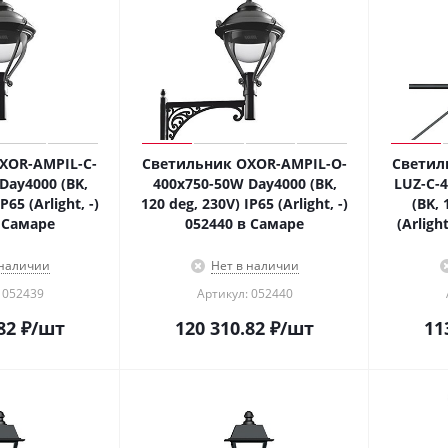
XOR-AMPIL-C-
Светильник OXOR-AMPIL-O-
Светил
Day4000 (BK,
400x750-50W Day4000 (BK,
LUZ-C-
P65 (Arlight, -)
120 deg, 230V) IP65 (Arlight, -)
(BK, 
 Самаре
052440 в Самаре
(Arligh
 наличии
Нет в наличии
 052439
Артикул: 052440
82
₽
/шт
120 310.82
₽
/шт
11