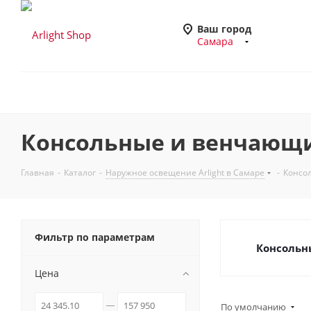
Ваш город
Самара
Консольные и венчающие
Главная
-
Каталог
-
Наружное освещение Arlight в Самаре
-
Консол
Фильтр по параметрам
Консольн
Цена
По умолчанию