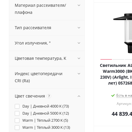
Материал рассеивателя/
плафона
Тип рассеивателя
Угол излучения, °
Цветовая температура, K
Светильник A
Warm3000 (BK,
Индекс цветопередачи
230V) (Arlight,
CRI (Ra)
лет) 05726
Есть в н
Цвет свечения
?
Артикул:
Day | Дневной 4000 K (
73
)
44 839.
Day | Дневной 5000 K (
12
)
Warm | Тёплый 2700 K (
5
)
Warm | Тёплый 3000 K (
13
)