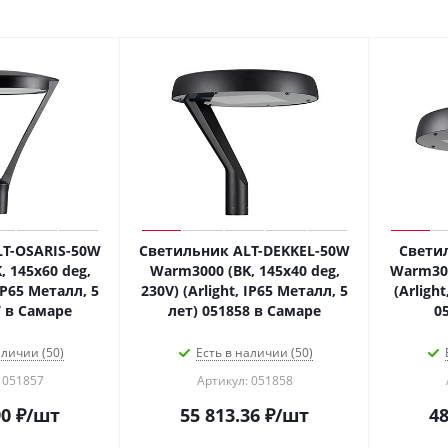
T-OSARIS-50W
Светильник ALT-DEKKEL-50W
Свети
 145х60 deg,
Warm3000 (BK, 145x40 deg,
Warm300
 IP65 Металл, 5
230V) (Arlight, IP65 Металл, 5
(Arligh
7 в Самаре
лет) 051858 в Самаре
0
аличии (50)
Есть в наличии (50)
 051857
Артикул: 051858
90
₽
/шт
55 813.36
₽
/шт
48