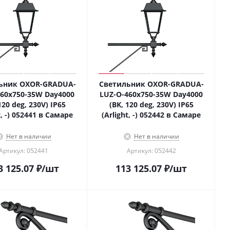
ьник OXOR-GRADUA-
Светильник OXOR-GRADUA-
460x750-35W Day4000
LUZ-O-460x750-35W Day4000
120 deg, 230V) IP65
(BK, 120 deg, 230V) IP65
t, -) 052441 в Самаре
(Arlight, -) 052442 в Самаре
Нет в наличии
Нет в наличии
Артикул: 052441
Артикул: 052442
3 125.07
₽
/шт
113 125.07
₽
/шт