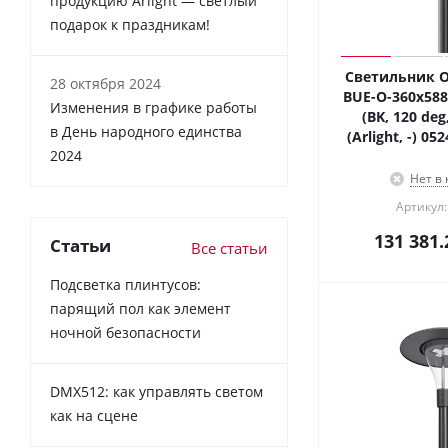
продукцию Arlight — светлый
подарок к праздникам!
Светильник 
28 октября 2024
BUE-O-360x588
Изменения в графике работы
(BK, 120 deg
в День народного единства
(Arlight, -) 0
2024
Нет в
Артикул:
131 381.
Статьи
Все статьи
Подсветка плинтусов:
парящий пол как элемент
ночной безопасности
DMX512: как управлять светом
как на сцене