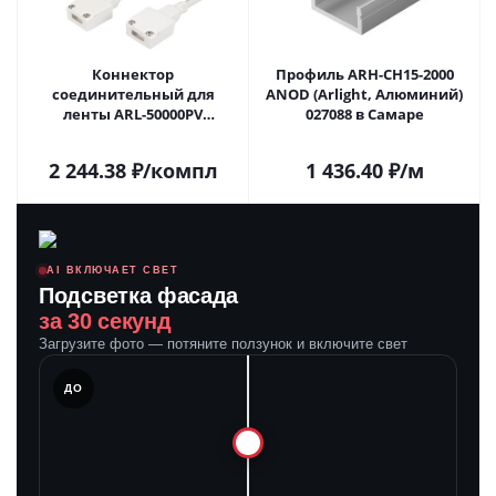
Коннектор
Профиль ARH-CH15-2000
соединительный для
ANOD (Arlight, Алюминий)
ленты ARL-50000PV
027088 в Самаре
(15.5x6mm) (Arlight,
Пластик) 027068 в Самаре
2 244.38
₽
/компл
1 436.40
₽
/м
AI ВКЛЮЧАЕТ СВЕТ
Подсветка фасада
за 30 секунд
Загрузите фото — потяните ползунок и включите свет
ЛЕ
ДО