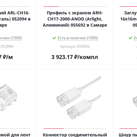
ий ARL-CH16-
Профиль с экраном ARH-
Заглу
Сталь) 052094 в
CH17-2000-ANOD (Arlight,
16x16mm
аре
Алюминий) 055692 в Самаре
0
личии (1000)
Есть в наличии (1000)
Е
 052094
Артикул: 055692
7
₽
/м
3 923.17
₽
/компл
мой для лент
Коннектор соединительный
Шнур пи