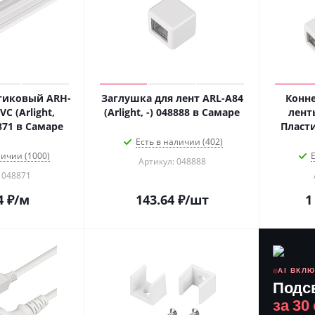
тиковый ARH-
Заглушка для лент ARL-A84
Конне
C (Arlight,
(Arlight, -) 048888 в Самаре
ленты
871 в Самаре
Пласти
Есть в наличии (402)
личии (1000)
Е
Артикул: 048888
 048871
4
₽
/м
143.64
₽
/шт
1
AI ВКЛ
Подс
за 30