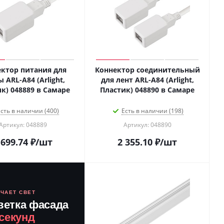
ктор питания для
Коннектор соединительный
 ARL-A84 (Arlight,
для лент ARL-A84 (Arlight,
к) 048889 в Самаре
Пластик) 048890 в Самаре
сть в наличии (400)
Есть в наличии (198)
Артикул: 048889
Артикул: 048890
 699.74
₽
/шт
2 355.10
₽
/шт
ЮЧАЕТ СВЕТ
ветка фасада
 секунд