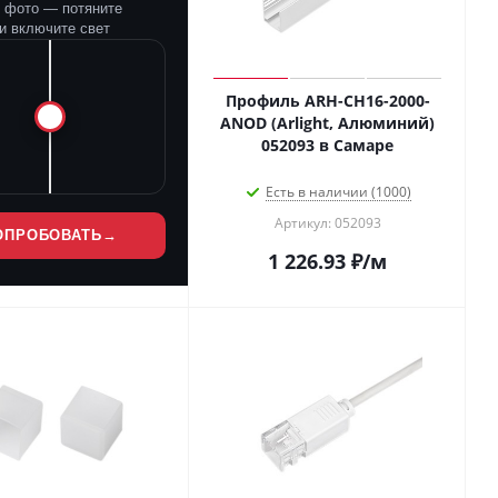
е фото — потяните
и включите свет
Профиль ARH-CH16-2000-
ANOD (Arlight, Алюминий)
052093 в Самаре
Есть в наличии (1000)
Артикул: 052093
ОПРОБОВАТЬ
→
1 226.93
₽
/м