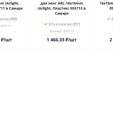
 (Arlight,
для лент ARL-16x16mm
16x16mm
711 в Самаре
(Arlight, Пластик) 055713 в
0
Самаре
личии (499)
Е
Есть в наличии (987)
 055711
Артикул: 055713
₽
/шт
1 466.33
₽
/шт
2