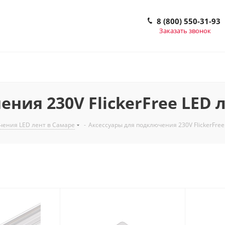
8 (800) 550-31-93
Заказать звонок
ния 230V FlickerFree LED 
чения LED лент в Самаре
-
Аксессуары для подключения 230V FlickerFree