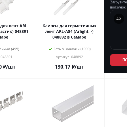
Загрузит
ползунок 
ПОСЛЕ
ДО
для лент ARL-
Клипсы для герметичных
ластик) 048891
лент ARL-A84 (Arlight, -)
маре
048892 в Самаре
личии (495)
Есть в наличии (1000)
 048891
Артикул: 048892
П
0
₽
/шт
130.17
₽
/шт