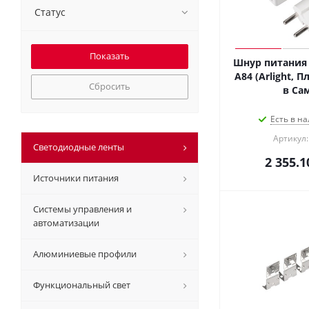
Статус
Шнур питания 
A84 (Arlight, П
Сбросить
в Са
Есть в на
Артикул:
Светодиодные ленты
2 355.1
Источники питания
Системы управления и
автоматизации
Алюминиевые профили
Функциональный свет