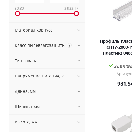
80.80
3 923.17
Материал корпуса
Профиль плас
Класс пылевлагозащиты
?
CH17-2000-PV
Пластик) 048
Тип товара
Есть в на
Артикул:
Напряжение питания, V
981.5
Длина, мм
Ширина, мм
Высота, мм