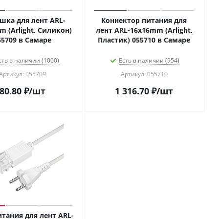
шка для лент ARL-
Коннектор питания для
 (Arlight, Силикон)
лент ARL-16x16mm (Arlight,
55709 в Самаре
Пластик) 055710 в Самаре
сть в наличии (1000)
Есть в наличии (954)
Артикул: 055709
Артикул: 055710
80.80
₽
/шт
1 316.70
₽
/шт
тания для лент ARL-