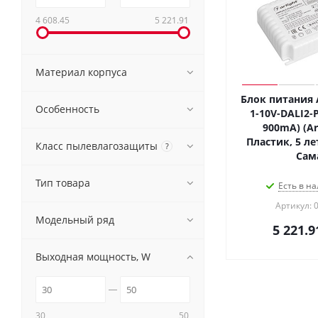
4 608.45
5 221.91
Материал корпуса
Блок питания A
Особенность
1-10V-DALI2-P
900mA) (Arl
Пластик, 5 лет
Класс пылевлагозащиты
?
Сам
Тип товара
Есть в на
Артикул: 
Модельный ряд
5 221.9
Выходная мощность, W
30
50