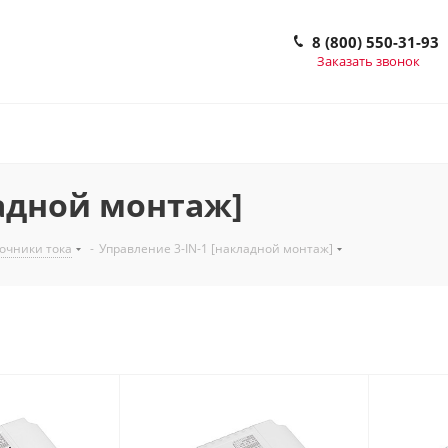
8 (800) 550-31-93
Заказать звонок
ладной монтаж]
очники тока
-
Управление 3-IN-1 [накладной монтаж]