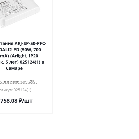
тания ARJ-SP-50-PFC-
DALI2-PD (50W, 700-
mA) (Arlight, IP20
, 5 лет) 025124(1) в
Самаре
сть в наличии (200)
ртикул: 025124(1)
 758.08
₽
/шт