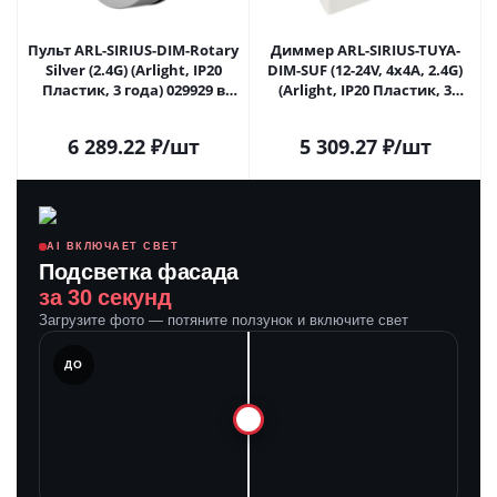
Пульт ARL-SIRIUS-DIM-Rotary
Диммер ARL-SIRIUS-TUYA-
Silver (2.4G) (Arlight, IP20
DIM-SUF (12-24V, 4x4A, 2.4G)
Пластик, 3 года) 029929 в
(Arlight, IP20 Пластик, 3
Самаре
года) 032342 в Самаре
6 289.22
₽
/шт
5 309.27
₽
/шт
AI ВКЛЮЧАЕТ СВЕТ
Подсветка фасада
за 30 секунд
Загрузите фото — потяните ползунок и включите свет
ЛЕ
ДО