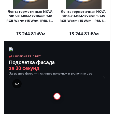
Лента герметичная NOVA-
Лента герметичная NOVA-
SIDE-PU-B84-12x20mm 24V
SIDE-PU-B84-12x20mm 24V
RGB-Warm (15 W/m, IP68, 1m,
RGB-Warm (15 W/m, IP68, 3m,
wire x1) (Arlight,
wire x1) (Arlight,
Полиуретан)
Полиуретан)
13 244.81
₽
/м
13 244.81
₽
/м
AI ВКЛЮЧАЕТ СВЕТ
Подсветка фасада
за 30 секунд
Загрузите фото — потяните ползунок и включите свет
ЛЕ
ДО