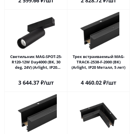
2 599.66
₽
/шт
2 828.72
₽
/шт
Светильник MAG-SPOT-25-
Трек встраиваемый MAG-
R120-12W Day4000 (BK, 30
TRACK-2538-F-2000 (BK)
deg, 24V) (Arlight, IP20
(Arlight, IP20 Металл, 5 лет)
Металл, 5 лет)
3 644.37
₽
/шт
4 460.02
₽
/шт