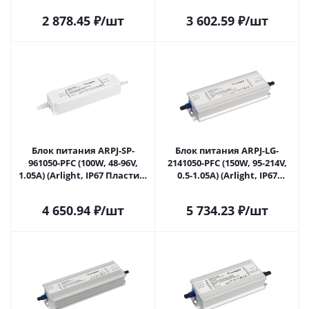
2 878.45
₽
/шт
3 602.59
₽
/шт
Блок питания ARPJ-SP-
Блок питания ARPJ-LG-
961050-PFC (100W, 48-96V,
2141050-PFC (150W, 95-214V,
1.05A) (Arlight, IP67 Пластик,
0.5-1.05A) (Arlight, IP67
5 лет) 037894 в Самаре
Металл, 5 лет) 039540 в
Самаре
4 650.94
₽
/шт
5 734.23
₽
/шт