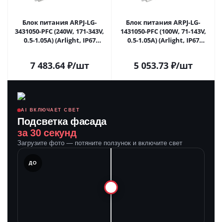
Блок питания ARPJ-LG-
Блок питания ARPJ-LG-
3431050-PFC (240W, 171-343V,
1431050-PFC (100W, 71-143V,
0.5-1.05A) (Arlight, IP67
0.5-1.05A) (Arlight, IP67
Металл, 5 лет) 039542 в
Металл, 5 лет) 043262 в
Самаре
Самаре
7 483.64
₽
/шт
5 053.73
₽
/шт
AI ВКЛЮЧАЕТ СВЕТ
Подсветка фасада
за 30 секунд
Загрузите фото — потяните ползунок и включите свет
ЛЕ
ДО