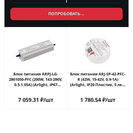
ПОПРОБОВАТЬ
→
Блок питания ARPJ-LG-
Блок питания ARJ-SP-42-PFC-
2861050-PFC (200W, 143-286V,
R (42W, 15-42V, 0.9-1A)
0.5-1.05A) (Arlight, IP67
(Arlight, IP20 Пластик, 5 лет)
Металл, 5 лет) 043362 в
048775 в Самаре
Самаре
7 059.31
₽
/шт
1 780.54
₽
/шт