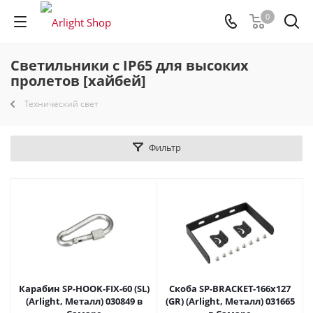
0
Светильники с IP65 для высоких
пролетов [хайбей]
Технический свет
Фильтр
Карабин SP-HOOK-FIX-60 (SL)
Скоба SP-BRACKET-166x127
(Arlight, Металл) 030849 в
(GR) (Arlight, Металл) 031665