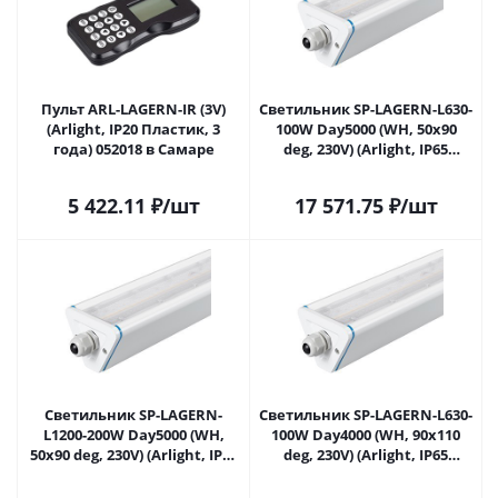
Пульт ARL-LAGERN-IR (3V)
Светильник SP-LAGERN-L630-
(Arlight, IP20 Пластик, 3
100W Day5000 (WH, 50х90
года) 052018 в Самаре
deg, 230V) (Arlight, IP65
Металл, 5 лет) 052020 в
Самаре
5 422.11
₽
/шт
17 571.75
₽
/шт
Светильник SP-LAGERN-
Светильник SP-LAGERN-L630-
L1200-200W Day5000 (WH,
100W Day4000 (WH, 90х110
50х90 deg, 230V) (Arlight, IP65
deg, 230V) (Arlight, IP65
Металл, 5 лет) 052021 в
Металл, 5 лет) 052026 в
Самаре
Самаре