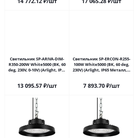
14 772.12
₽
/шт
17 065.28
₽
/шт
Светильник SP-ARIVA-DIM-
Светильник SP-ERCON-R255-
R350-200W White5000 (BK, 60
100W White5000 (BK, 60 deg,
deg, 230V, 0-10V) (Arlight, IP65
230V) (Arlight, IP65 Металл, 5
Металл, 5 лет) 052871 в
лет) 056099 в Самаре
Самаре
13 095.57
₽
/шт
7 893.70
₽
/шт