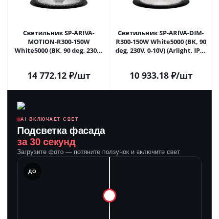
Светильник SP-ARIVA-
Светильник SP-ARIVA-DIM-
MOTION-R300-150W
R300-150W White5000 (BK, 90
White5000 (BK, 90 deg, 230V)
deg, 230V, 0-10V) (Arlight, IP65
(Arlight, IP65 Металл, 5 лет)
Металл, 5 лет) 048614 в
048613 в Самаре
Самаре
14 772.12
₽
/шт
10 933.18
₽
/шт
AI ВКЛЮЧАЕТ СВЕТ
Подсветка фасада
за 30 секунд
Загрузите фото — потяните ползунок и включите свет
ЛЕ
ДО