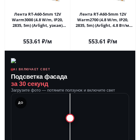
Лента RT-A60-5mm 12V
Лента RT-A60-5mm 12V
Warm3000 (4.8 W/m, IP20,
Warm2700 (4.8 W/m, IP20,
2835, 5m) (Arlight, узкая)
2835, 5m) (Arlight, 4.8 Вт/м,
028614(2) в Самаре
IP20) 028615(2) в Самаре
553.61
₽
/м
553.61
₽
/м
AI ВКЛЮЧАЕТ СВЕТ
Подсветка фасада
за 30 секунд
Загрузите фото — потяните ползунок и включите свет
ЛЕ
ДО