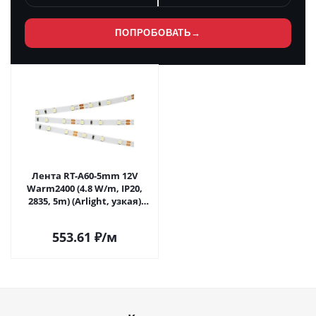
ПОПРОБОВАТЬ
→
Лента RT-A60-5mm 12V
Warm2400 (4.8 W/m, IP20,
2835, 5m) (Arlight, узкая)
028616(2) в Самаре
553.61
₽
/м