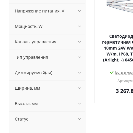
Напряжение питания, V
Мощность, W
Светодиод
Каналы управления
герметичная C
10mm 24V War
W/m, IP68, 
Тип управления
(Arlight, -) 0
Диммируемый(ая)
Есть в на
Артикул:
Ширина, мм
3 267.
Высота, мм
Статус