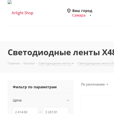
Ваш город
Самара
Светодиодные ленты X480
Главная
-
Каталог
-
Светодиодные ленты
-
Светодиодные ленты Ге
По умолчанию
Фильтр по параметрам
Цена