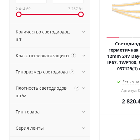
2 414.69
3 267.81
Количество светодиодов,
шт
Светодиод
герметичная 
Класс пылевлагозащиты
?
12mm 24V Day4
IP67, TWP100, 5
037129(1)
Типоразмер светодиода
?
Есть в на
Плотность светодиодов,
?
Артикул: 
шт/м
2 820.
Тип товара
Серия ленты