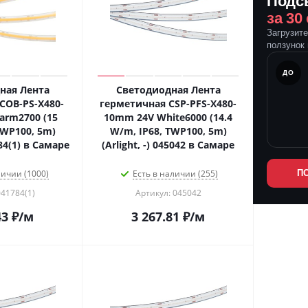
Подс
за 30
Загрузит
ползунок 
ПОСЛЕ
ДО
ная Лента
Светодиодная Лента
COB-PS-X480-
герметичная CSP-PFS-X480-
rm2700 (15
10mm 24V White6000 (14.4
TWP100, 5m)
W/m, IP68, TWP100, 5m)
784(1) в Самаре
(Arlight, -) 045042 в Самаре
личии (1000)
Есть в наличии (255)
П
041784(1)
Артикул: 045042
43
₽
/м
3 267.81
₽
/м