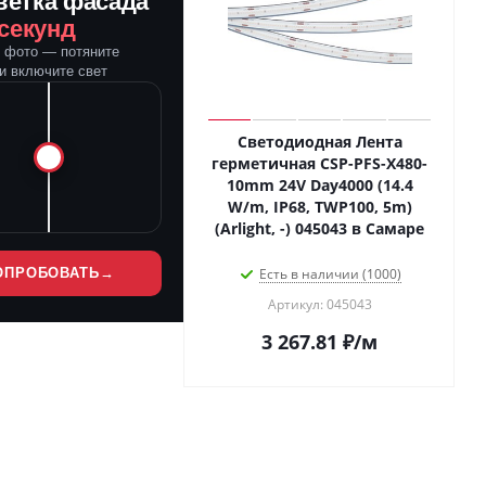
ветка фасада
 секунд
е фото — потяните
и включите свет
Светодиодная Лента
герметичная CSP-PFS-X480-
10mm 24V Day4000 (14.4
W/m, IP68, TWP100, 5m)
(Arlight, -) 045043 в Самаре
ОПРОБОВАТЬ
→
Есть в наличии (1000)
Артикул: 045043
3 267.81
₽
/м