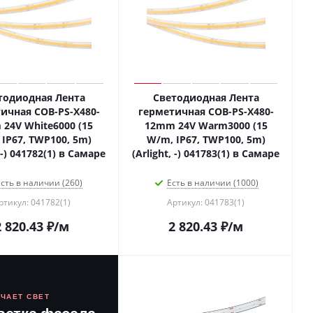
тодиодная Лента
Светодиодная Лента
ичная COB-PS-X480-
герметичная COB-PS-X480-
24V White6000 (15
12mm 24V Warm3000 (15
IP67, TWP100, 5m)
W/m, IP67, TWP100, 5m)
, -) 041782(1) в Самаре
(Arlight, -) 041783(1) в Самаре
сть в наличии (260)
Есть в наличии (1000)
ртикул: 041782(1)
Артикул: 041783(1)
2 820.43
₽
/м
2 820.43
₽
/м
ЮЧАЕТ СВЕТ