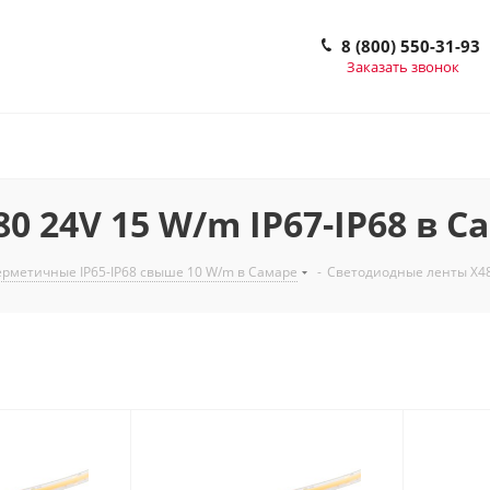
8 (800) 550-31-93
Заказать звонок
 24V 15 W/m IP67-IP68 в С
рметичные IP65-IP68 свыше 10 W/m в Самаре
-
Светодиодные ленты X480