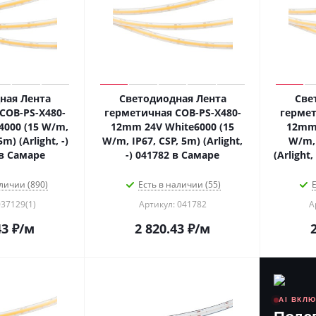
ная Лента
Светодиодная Лента
Све
COB-PS-X480-
герметичная COB-PS-X480-
гермет
000 (15 W/m,
12mm 24V White6000 (15
12mm 
m) (Arlight, -)
W/m, IP67, CSP, 5m) (Arlight,
W/m, 
 в Самаре
-) 041782 в Самаре
(Arlight
личии (890)
Есть в наличии (55)
Е
037129(1)
Артикул: 041782
А
43
₽
/м
2 820.43
₽
/м
AI ВКЛ