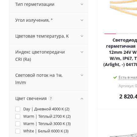
Тип герметизации
Угол излучения, °
Цветовая температура, K
Светодиод
герметичная 
Индекс цветопередачи
12mm 24V Wa
W/m, IP67, 
CRI (Ra)
(Arlight, -) 041
Световой поток на 1м,
Есть в на
lm/m
Артикул: 
2 820.
Цвет свечения
?
Day | Дневной 4000 K (
2
)
Warm | Тёплый 2700 K (
2
)
Warm | Тёплый 3000 K (
3
)
White | Белый 6000 K (
3
)