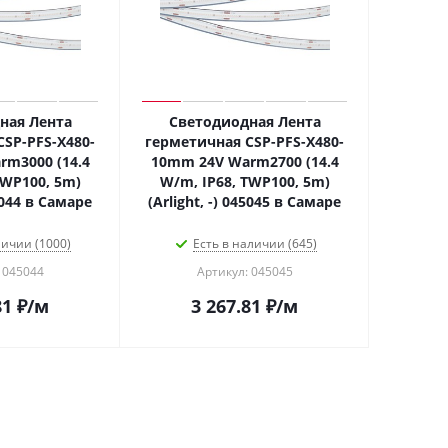
ная Лента
Светодиодная Лента
SP-PFS-X480-
герметичная CSP-PFS-X480-
m3000 (14.4
10mm 24V Warm2700 (14.4
TWP100, 5m)
W/m, IP68, TWP100, 5m)
45044 в Самаре
(Arlight, -) 045045 в Самаре
личии (1000)
Есть в наличии (645)
 045044
Артикул: 045045
81
₽
/м
3 267.81
₽
/м