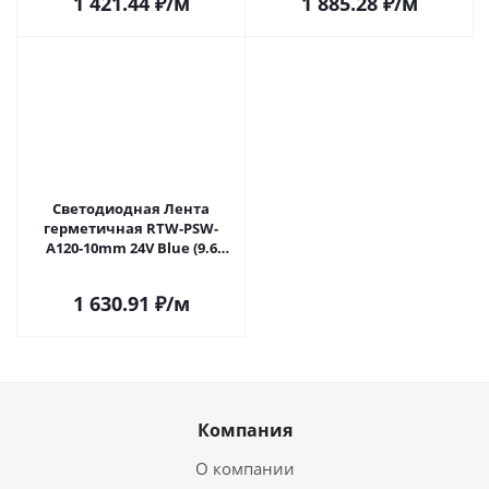
1 421.44
₽
/м
1 885.28
₽
/м
Самаре
Светодиодная Лента
герметичная RTW-PSW-
A120-10mm 24V Blue (9.6
W/m, IP67, 2835, 5m) (Arlight,
5 лет) 040764 в Самаре
1 630.91
₽
/м
Компания
О компании