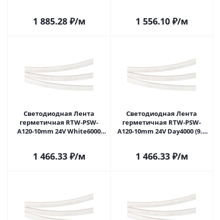
2835 5m) (Arlight, -) 033896 в
W/m, IP68, 2835, 5m) (Arlight,
Самаре
9.6 Вт/м, IP68) 034026 в
1 885.28
₽
/м
1 556.10
₽
/м
Самаре
Светодиодная Лента
Светодиодная Лента
герметичная RTW-PSW-
герметичная RTW-PSW-
A120-10mm 24V White6000
A120-10mm 24V Day4000 (9.6
(9.6 W/m, IP67, 2835, 5m)
W/m, IP67, 2835, 5m) (Arlight,
(Arlight, 5 лет) 040708 в
5 лет) 040709 в Самаре
1 466.33
₽
/м
1 466.33
₽
/м
Самаре