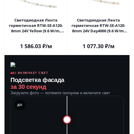
Светодиодная Лента
Светодиодная Лента
герметичная RTW-SE-A120-
герметичная RTW-SE-A120-
8mm 24V Yellow (9.6 W/m,
8mm 24V Day4000 (9.6 W/m,
IP65, 2835, 5m) (Arlight, 9.6
IP65, 2835, 5m) (Arlight, -)
Вт/м, IP65) 015132(2) в
015443(2) в Самаре
1 586.03
₽
/м
1 077.30
₽
/м
Самаре
AI ВКЛЮЧАЕТ СВЕТ
Подсветка фасада
за 30 секунд
Загрузите фото — потяните ползунок и включите свет
ЛЕ
ДО