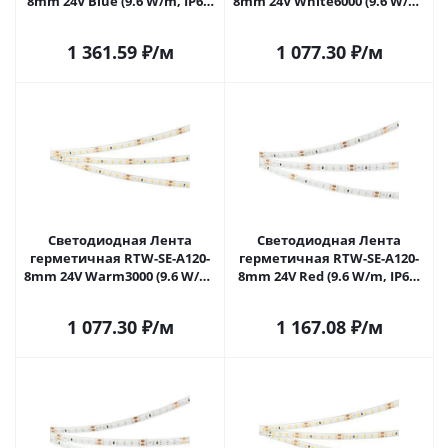
8mm 24V Blue (9.6 W/m, IP65,
8mm 24V White6000 (9.6 W/m,
5m) (Arlight, -) 014676(3) в
IP65, 2835, 5m) (Arlight, -)
Самаре
014678(2) в Самаре
1 361.59
₽
/м
1 077.30
₽
/м
Светодиодная Лента
Светодиодная Лента
герметичная RTW-SE-A120-
герметичная RTW-SE-A120-
8mm 24V Warm3000 (9.6 W/m,
8mm 24V Red (9.6 W/m, IP65,
IP65, 2835, 5m) (Arlight, -)
2835, 5m) (Arlight, -) 015067(2)
014679(2) в Самаре
в Самаре
1 077.30
₽
/м
1 167.08
₽
/м