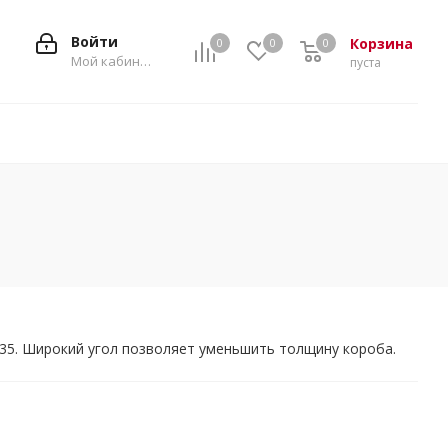
Войти
Корзина
0
0
0
0
Мой кабинет
пуста
835. Широкий угол позволяет уменьшить толщину короба.