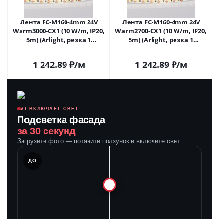
Лента FC-M160-4mm 24V
Лента FC-M160-4mm 24V
Warm3000-CX1 (10 W/m, IP20,
Warm2700-CX1 (10 W/m, IP20,
5m) (Arlight, резка 1
5m) (Arlight, резка 1
светодиод) 057859 в Самаре
светодиод) 057860 в Самаре
1 242.89
₽
/м
1 242.89
₽
/м
AI ВКЛЮЧАЕТ СВЕТ
Подсветка фасада
за 30 секунд
Загрузите фото — потяните ползунок и включите свет
ЛЕ
ДО