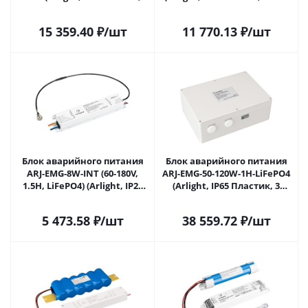
лет) 043591 в Самаре
046441 в Самаре
15 359.40
₽
/шт
11 770.13
₽
/шт
Блок аварийного питания
Блок аварийного питания
ARJ-EMG-8W-INT (60-180V,
ARJ-EMG-50-120W-1H-LiFePO4
1.5H, LiFePO4) (Arlight, IP20
(Arlight, IP65 Пластик, 3
Металл, 5 лет) 047605 в
года) 036852 в Самаре
Самаре
5 473.58
₽
/шт
38 559.72
₽
/шт