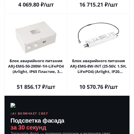
4 069.80
₽
/шт
16 715.21
₽
/шт
Блок аварийного питания
Блок аварийного питания
ARJ-EMG-50-200W-1H-LiFePO4
ARJ-EMG-8W-INT (25-56V, 1.5H,
(Arlight, IP65 Пластик, 3
LiFePO4) (Arlight, IP20
года) 038364 в Самаре
Металл, 5 лет) 043585 в
Самаре
51 856.17
₽
/шт
10 570.76
₽
/шт
AI ВКЛЮЧАЕТ СВЕТ
Подсветка фасада
за 30 секунд
Загрузите фото — потяните ползунок и включите свет