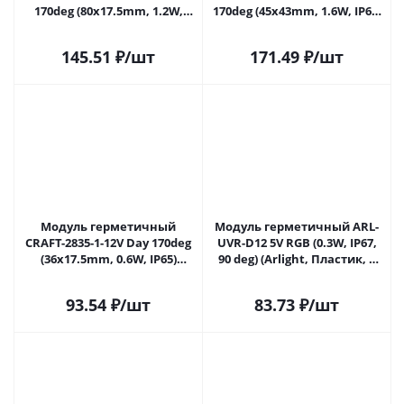
170deg (80x17.5mm, 1.2W,
170deg (45x43mm, 1.6W, IP65)
IP65) (Arlight, Закрытый)
(Arlight, Закрытый) 029682(1)
029681(1) в Самаре
в Самаре
145.51
₽
/шт
171.49
₽
/шт
Модуль герметичный
Модуль герметичный ARL-
CRAFT-2835-1-12V Day 170deg
UVR-D12 5V RGB (0.3W, IP67,
(36x17.5mm, 0.6W, IP65)
90 deg) (Arlight, Пластик, 5
(Arlight, Закрытый) 030830(1)
лет) 042970 в Самаре
в Самаре
93.54
₽
/шт
83.73
₽
/шт