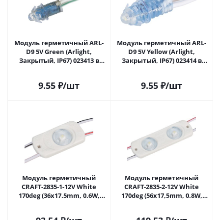
Модуль герметичный ARL-
Модуль герметичный ARL-
D9 5V Green (Arlight,
D9 5V Yellow (Arlight,
Закрытый, IP67) 023413 в
Закрытый, IP67) 023414 в
Самаре
Самаре
9.55
₽
/шт
9.55
₽
/шт
Модуль герметичный
Модуль герметичный
CRAFT-2835-1-12V White
CRAFT-2835-2-12V White
170deg (36x17.5mm, 0.6W,
170deg (56х17,5mm, 0.8W,
IP65) (Arlight, Закрытый)
IP65) (Arlight, Закрытый)
024837(1) в Самаре
024838(1) в Самаре