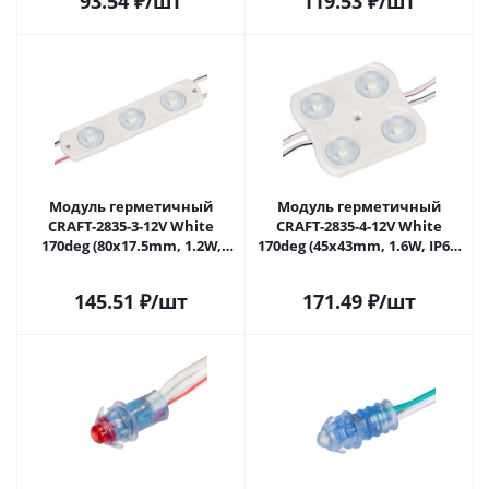
93.54
₽
/шт
119.53
₽
/шт
Модуль герметичный
Модуль герметичный
CRAFT-2835-3-12V White
CRAFT-2835-4-12V White
170deg (80x17.5mm, 1.2W,
170deg (45x43mm, 1.6W, IP65)
IP65) (Arlight, Закрытый)
(Arlight, Закрытый) 024840(1)
024839(1) в Самаре
в Самаре
145.51
₽
/шт
171.49
₽
/шт