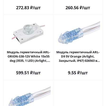
272.83
₽
/шт
260.56
₽
/шт
Модуль герметичный ARL-
Модуль герметичный ARL-
ORION-S30-12V White 15x55
D9 5V Orange (Arlight,
deg (3535, 1 LED) (Arlight,
Закрытый, IP67) 026563 в
Закрытый) 026538 в Самаре
Самаре
599.51
₽
/шт
9.55
₽
/шт