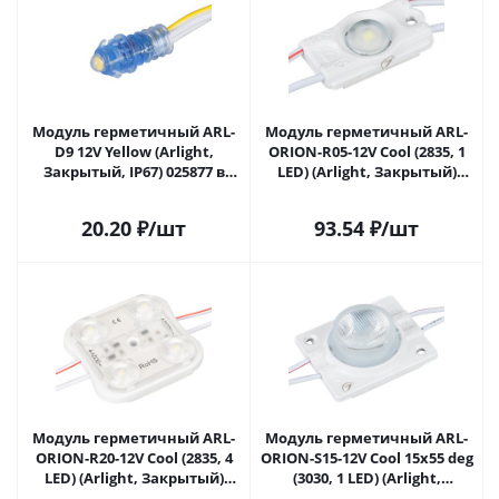
Модуль герметичный ARL-
Модуль герметичный ARL-
D9 12V Yellow (Arlight,
ORION-R05-12V Cool (2835, 1
Закрытый, IP67) 025877 в
LED) (Arlight, Закрытый)
Самаре
026532 в Самаре
20.20
₽
/шт
93.54
₽
/шт
Модуль герметичный ARL-
Модуль герметичный ARL-
ORION-R20-12V Cool (2835, 4
ORION-S15-12V Cool 15x55 deg
LED) (Arlight, Закрытый)
(3030, 1 LED) (Arlight,
026535(1) в Самаре
Закрытый) 026536 в Самаре