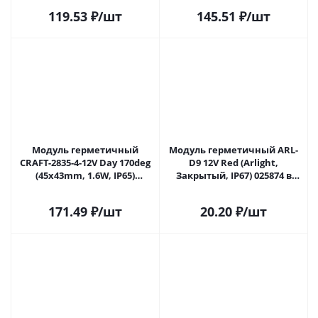
Самаре
Самаре
119.53
₽
/шт
145.51
₽
/шт
Модуль герметичный
Модуль герметичный ARL-
CRAFT-2835-4-12V Day 170deg
D9 12V Red (Arlight,
(45x43mm, 1.6W, IP65)
Закрытый, IP67) 025874 в
(Arlight, Закрытый) 056936 в
Самаре
Самаре
171.49
₽
/шт
20.20
₽
/шт