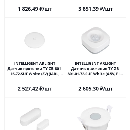
Пластик, 2 года) 052618 в
года) 052900 в
1 826.49
₽
/шт
3 851.39
₽
/шт
#REGION_NAME_DECLINE_PP#
#REGION_NAME_DECLINE_PP#
INTELLIGENT ARLIGHT
INTELLIGENT ARLIGHT
Датчик протечки TY-ZB-801-
Датчик движения TY-ZB-
16-72-SUF White (3V) (IARL,
801-01-72-SUF White (4.5V, PIR)
IP54 Пластик, 2 года) 052902
(IARL, IP20 Пластик, 2 года)
в
052908 в
2 527.42
₽
/шт
2 605.30
₽
/шт
#REGION_NAME_DECLINE_PP#
#REGION_NAME_DECLINE_PP#