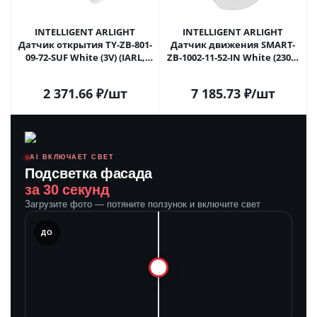
INTELLIGENT ARLIGHT
INTELLIGENT ARLIGHT
Датчик открытия TY-ZB-801-
Датчик движения SMART-
09-72-SUF White (3V) (IARL,
ZB-1002-11-52-IN White (230V,
IP20 Пластик, 2 года) 057971
4A, MW, 2.4G) (IARL, IP20
в
Пластик, 5 лет) 046491 в
2 371.66
₽
/шт
7 185.73
₽
/шт
#REGION_NAME_DECLINE_PP#
#REGION_NAME_DECLINE_PP#
AI ВКЛЮЧАЕТ СВЕТ
Подсветка фасада
за 30 секунд
Загрузите фото — потяните ползунок и включите свет
ЛЕ
ДО