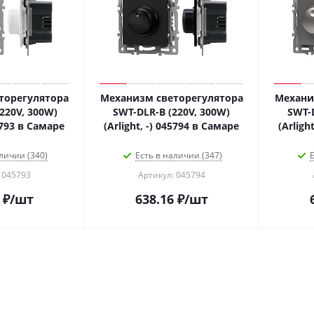
торегулятора
Механизм светорегулятора
Механи
220V, 300W)
SWT-DLR-B (220V, 300W)
SWT-D
45793 в Самаре
(Arlight, -) 045794 в Самаре
(Arligh
личии (340)
Есть в наличии (347)
Е
 045793
Артикул: 045794
₽
/шт
638.16
₽
/шт