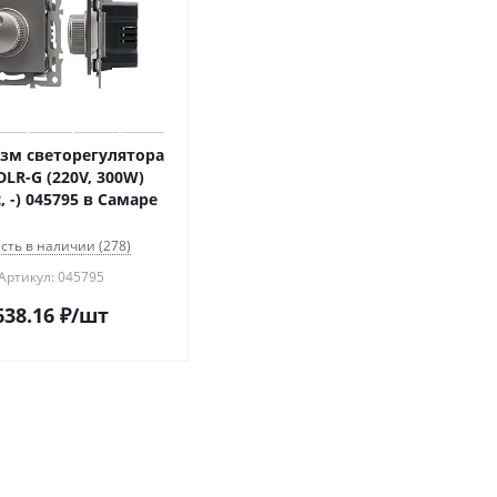
зм светорегулятора
LR-G (220V, 300W)
t, -) 045795 в Самаре
сть в наличии (278)
Артикул: 045795
638.16
₽
/шт