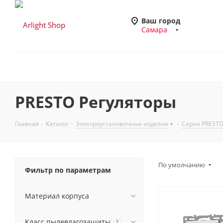
Ваш город
Самара
PRESTO Регуляторы
Главная
-
Каталог
-
Электроустановочные изделия
-
Серия PREST
По умолчанию
Фильтр по параметрам
Материал корпуса
Класс пылевлагозащиты
?