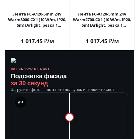
Лента FC-A120-5mm 24V
Лента FC-A120-5mm 24V
Warm3000-CX1 (10 W/m, IP20,
Warm2700-CX1 (10 W/m, IP20,
5m) (Arlight, резка 1
5m) (Arlight, резка 1
светодиод) 052781 в Самаре
светодиод) 052782 в Самаре
1 017.45
₽
/м
1 017.45
₽
/м
AI ВКЛЮЧАЕТ СВЕТ
Подсветка фасада
за 30 секунд
Загрузите фото — потяните ползунок и включите свет
ЛЕ
ДО