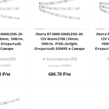
-6060LENS-20-
Лента RT-5000-6060LENS-20-
Лента R
10mm, 10W/m,
12V Warm2700 (10mm,
12V 
t, Открытый)
10W/m, IP20) (Arlight,
10W/
 Самаре
Открытый) 030895 в Самаре
Открыты
аличии (85)
Есть в наличии (355)
 030893
Артикул: 030895
8
₽
/м
686.78
₽
/м