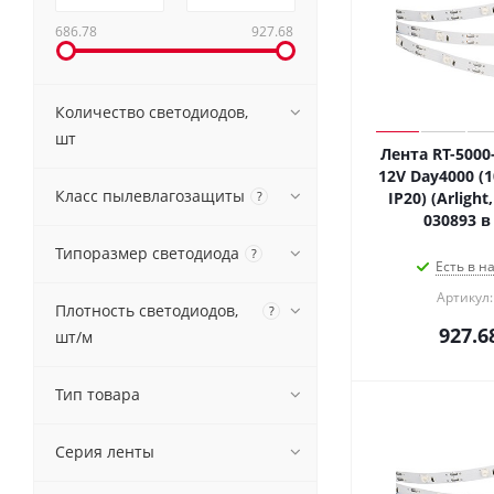
686.78
927.68
Количество светодиодов,
шт
Лента RT-5000
12V Day4000 (
Класс пылевлагозащиты
?
IP20) (Arligh
030893 в
Типоразмер светодиода
?
Есть в н
Артикул:
Плотность светодиодов,
?
927.6
шт/м
Тип товара
Серия ленты