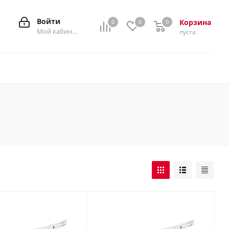
Войти
Корзина
0
0
0
0
Мой кабинет
пуста