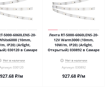
T-5000-6060LENS-20-
Лента RT-5000-6060LENS-20-
White6000 (10mm,
12V Warm3000 (10mm,
m, IP20) (Arlight,
10W/m, IP20) (Arlight,
й) 030120 в Самаре
Открытый) 030892 в Самаре
Нет в наличии
Нет в наличии
Артикул: 030120
Артикул: 030892
927.68
₽
/м
927.68
₽
/м