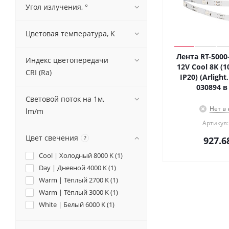
Угол излучения, °
Цветовая температура, K
Лента RT-5000
Индекс цветопередачи
12V Cool 8K (
CRI (Ra)
IP20) (Arligh
030894 в
Световой поток на 1м,
Нет в
lm/m
Артикул:
Цвет свечения
?
927.6
Cool | Холодный 8000 K (
1
)
Day | Дневной 4000 K (
1
)
Warm | Тёплый 2700 K (
1
)
Warm | Тёплый 3000 K (
1
)
White | Белый 6000 K (
1
)