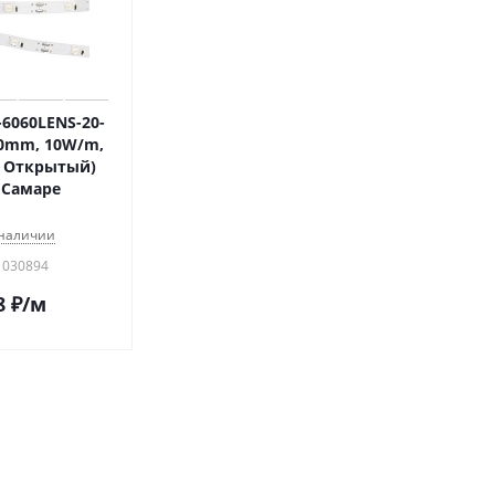
-6060LENS-20-
10mm, 10W/m,
t, Открытый)
 Самаре
 наличии
 030894
8
₽
/м