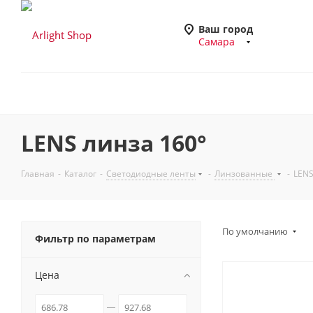
Ваш город
Самара
LENS линза 160°
Главная
-
Каталог
-
Светодиодные ленты
-
Линзованные
-
LENS
По умолчанию
Фильтр по параметрам
Цена