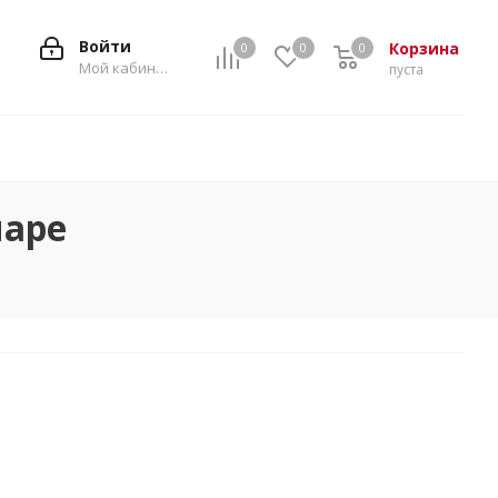
Войти
Корзина
0
0
0
0
Мой кабинет
пуста
маре