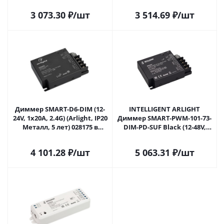
3 073.30
₽
/шт
3 514.69
₽
/шт
Диммер SMART-D6-DIM (12-
INTELLIGENT ARLIGHT
24V, 1x20A, 2.4G) (Arlight, IP20
Диммер SMART-PWM-101-73-
Металл, 5 лет) 028175 в
DIM-PD-SUF Black (12-48V,
Самаре
1x20A, 2.4G) (IARL, IP20
Металл, 5 лет) 028175(1) в
4 101.28
₽
/шт
5 063.31
₽
/шт
Самаре