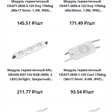
Модуль герметичный
Модуль герметичный
CRAFT-2835-3-12V Day 170deg
CRAFT-2835-4-12V Day 170deg
(80x17.5mm, 1.2W, IP65)
(45x43mm, 1.6W, IP65)
(Arlight, Закрытый) 056932 в
(Arlight, Закрытый) 056936 в
Самаре
Самаре
145.51
₽
/шт
171.49
₽
/шт
Модуль герметичный ARL-
Модуль герметичный
ORION-R07-12V RGB (5050, 3
CRAFT-2835-1-12V Cool 170deg
LED) (Arlight, Закрытый)
(36x17.5mm, 0.6W, IP67)
026540 в Самаре
(Arlight, Закрытый) 028888 в
Самаре
211.77
₽
/шт
93.54
₽
/шт