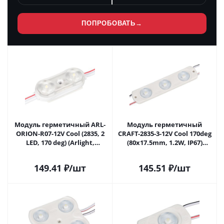
ПОПРОБОВАТЬ
→
Модуль герметичный ARL-
Модуль герметичный
ORION-R07-12V Cool (2835, 2
CRAFT-2835-3-12V Cool 170deg
LED, 170 deg) (Arlight,
(80x17.5mm, 1.2W, IP67)
Закрытый) 028775 в Самаре
(Arlight, Закрытый) 028890 в
Самаре
149.41
₽
/шт
145.51
₽
/шт