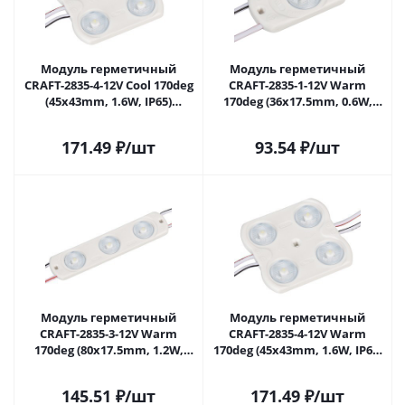
Модуль герметичный
Модуль герметичный
CRAFT-2835-4-12V Cool 170deg
CRAFT-2835-1-12V Warm
(45x43mm, 1.6W, IP65)
170deg (36x17.5mm, 0.6W,
(Arlight, Закрытый) 028891(1)
IP65) (Arlight, Закрытый)
в Самаре
029630(1) в Самаре
171.49
₽
/шт
93.54
₽
/шт
Модуль герметичный
Модуль герметичный
CRAFT-2835-3-12V Warm
CRAFT-2835-4-12V Warm
170deg (80x17.5mm, 1.2W,
170deg (45x43mm, 1.6W, IP65)
IP65) (Arlight, Закрытый)
(Arlight, Закрытый) 029682(1)
029681(1) в Самаре
в Самаре
145.51
₽
/шт
171.49
₽
/шт