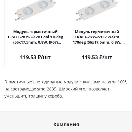
Модуль герметичный
Модуль герметичный
CRAFT-2835-2-12V Cool 170deg
CRAFT-2835-2-12V Warm
(56х17,5mm, 0.8W, IP67)
170deg (56х17,5mm, 0.8W,
(Arlight, Закрытый) 028889 в
IP65) (Arlight, Закрытый)
Самаре
029680(1) в Самаре
119.53
₽
/шт
119.53
₽
/шт
Герметичные светодиодные модули с линзами на угол 160°,
на светодиодах smd 2835. Широкий угол позволяет
уменьшить толщину короба.
Компания