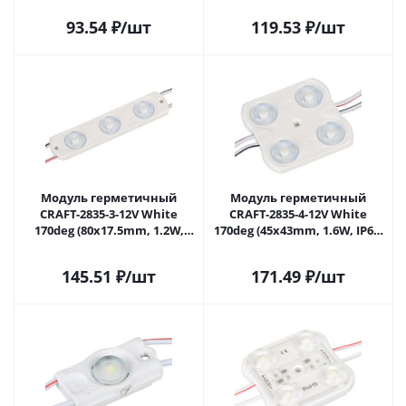
024837(1) в Самаре
024838(1) в Самаре
93.54
₽
/шт
119.53
₽
/шт
Модуль герметичный
Модуль герметичный
CRAFT-2835-3-12V White
CRAFT-2835-4-12V White
170deg (80x17.5mm, 1.2W,
170deg (45x43mm, 1.6W, IP65)
IP65) (Arlight, Закрытый)
(Arlight, Закрытый) 024840(1)
024839(1) в Самаре
в Самаре
145.51
₽
/шт
171.49
₽
/шт