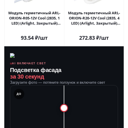
Модуль герметичный ARL-
Модуль герметичный ARL-
ORION-R05-12V Cool (2835, 1
ORION-R20-12V Cool (2835, 4
LED) (Arlight, Закрытый)
LED) (Arlight, Закрытый)
026532 в Самаре
026535(1) в Самаре
93.54
₽
/шт
272.83
₽
/шт
AI ВКЛЮЧАЕТ СВЕТ
Подсветка фасада
за 30 секунд
Загрузите фото — потяните ползунок и включите свет
ЛЕ
ДО