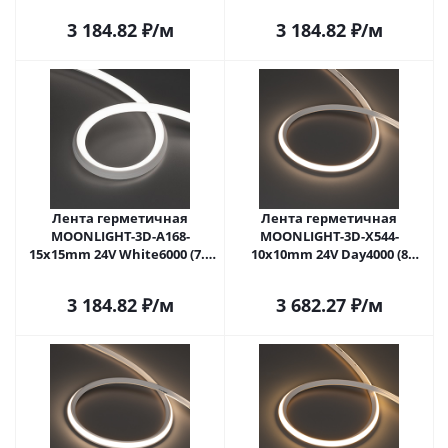
(Arlight, Силикон)
(Arlight, Силикон)
3 184.82
₽
/м
3 184.82
₽
/м
Лента герметичная
Лента герметичная
MOONLIGHT-3D-A168-
MOONLIGHT-3D-X544-
15x15mm 24V White6000 (7.2
10x10mm 24V Day4000 (8
W/m, IP67, 2835, 5m, wire x1)
W/m, IP67, 5m, wire x1)
(Arlight, Силикон)
(Arlight, Вывод боковой, 5
3 184.82
₽
/м
3 682.27
₽
/м
лет)