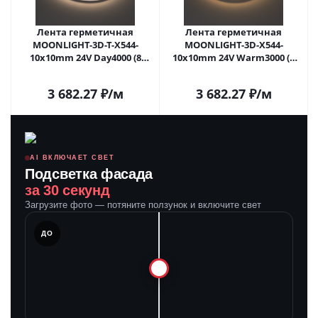
Лента герметичная
Лента герметичная
MOONLIGHT-3D-T-X544-
MOONLIGHT-3D-X544-
10x10mm 24V Day4000 (8
10x10mm 24V Warm3000 (8
W/m, IP67, 5m, wire x1)
W/m, IP67, 5m, wire x1)
(Arlight, Вывод боковой, 5
(Arlight, Вывод боковой, 5
3 682.27
₽
/м
3 682.27
₽
/м
лет)
лет)
AI ВКЛЮЧАЕТ СВЕТ
Подсветка фасада
за 30 секунд
Загрузите фото — потяните ползунок и включите свет
ЛЕ
ДО