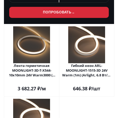
ПОПРОБОВАТЬ
→
Лента герметичная
Гибкий неон ARL-
MOONLIGHT-3D-T-X544-
MOONLIGHT-1515-3D 24V
10x10mm 24V Warm3000 (8
Warm (1m) (Arlight, 6.8 Вт/м,
W/m, IP67, 5m, wire x1)
IP67)
(Arlight, Вывод боковой, 5
3 682.27
₽
/м
646.38
₽
/шт
лет)