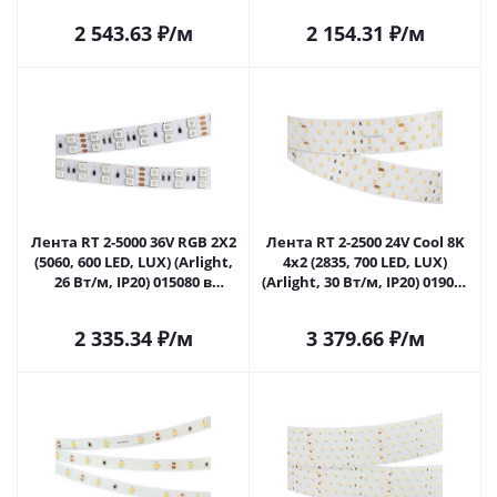
2 543.63
₽
/м
2 154.31
₽
/м
Лента RT 2-5000 36V RGB 2X2
Лента RT 2-2500 24V Cool 8K
(5060, 600 LED, LUX) (Arlight,
4x2 (2835, 700 LED, LUX)
26 Вт/м, IP20) 015080 в
(Arlight, 30 Вт/м, IP20) 019084
Самаре
в Самаре
2 335.34
₽
/м
3 379.66
₽
/м