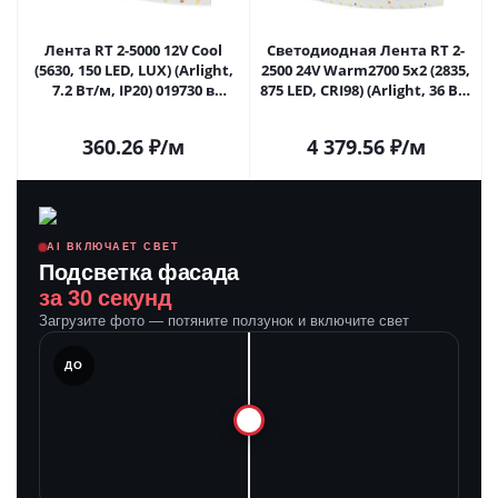
Лента RT 2-5000 12V Cool
Светодиодная Лента RT 2-
(5630, 150 LED, LUX) (Arlight,
2500 24V Warm2700 5x2 (2835,
7.2 Вт/м, IP20) 019730 в
875 LED, CRI98) (Arlight, 36 Вт/
Самаре
м, IP20) 025165 в Самаре
360.26
₽
/м
4 379.56
₽
/м
AI ВКЛЮЧАЕТ СВЕТ
Подсветка фасада
за 30 секунд
Загрузите фото — потяните ползунок и включите свет
ЛЕ
ДО