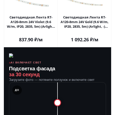
Светодиодная Лента RT-
Светодиодная Лента RT-
A120-8mm 24V Violet (9.6
A120-8mm 24V Gold (9.6 W/m,
W/m, IP20, 2835, 5m) (Arlight,
IP20, 2835, 5m) (Arlight, -)
-) 043384 в Самаре
043385 в Самаре
837.90
₽
/м
1 092.26
₽
/м
AI ВКЛЮЧАЕТ СВЕТ
Подсветка фасада
за 30 секунд
Загрузите фото — потяните ползунок и включите свет
ЛЕ
ДО