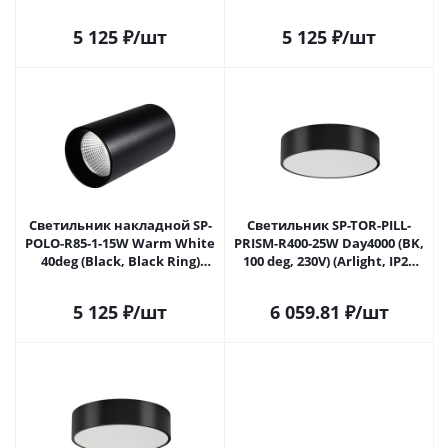
(Arlight, IP20 Металл, 3 года)
(Arlight, IP20 Металл, 3 года)
022938 в Самаре
022950 в Самаре
5 125
₽
/шт
5 125
₽
/шт
Светильник накладной SP-
Светильник SP-TOR-PILL-
POLO-R85-1-15W Warm White
PRISM-R400-25W Day4000 (BK,
40deg (Black, Black Ring)
100 deg, 230V) (Arlight, IP20
(Arlight, IP20 Металл, 3 года)
Металл, 3 года) 022996(3) в
022951 в Самаре
Самаре
5 125
₽
/шт
6 059.81
₽
/шт