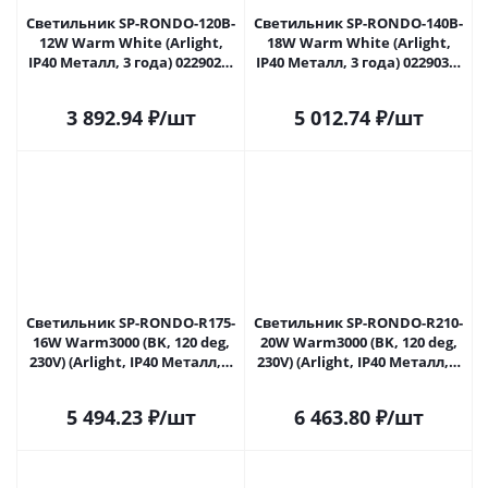
Светильник SP-RONDO-120B-
Светильник SP-RONDO-140B-
12W Warm White (Arlight,
18W Warm White (Arlight,
IP40 Металл, 3 года) 022902 в
IP40 Металл, 3 года) 022903 в
Самаре
Самаре
3 892.94
₽
/шт
5 012.74
₽
/шт
Светильник SP-RONDO-R175-
Светильник SP-RONDO-R210-
16W Warm3000 (BK, 120 deg,
20W Warm3000 (BK, 120 deg,
230V) (Arlight, IP40 Металл, 3
230V) (Arlight, IP40 Металл, 3
года) 022904(2) в Самаре
года) 022905(2) в Самаре
5 494.23
₽
/шт
6 463.80
₽
/шт