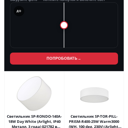
ЛЕ
ДО
ПОПРОБОВАТЬ
→
Светильник SP-RONDO-140A-
Светильник SP-TOR-PILL-
18W Day White (Arlight, IP40
PRISM-R400-25W Warm3000
Металл, 3 года) 021782 в
(WH, 100 deg, 230V) (Arlight,