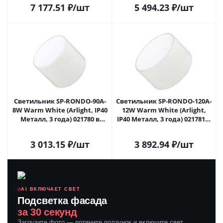
7 177.51
₽
/шт
5 494.23
₽
/шт
Светильник SP-RONDO-90A-
Светильник SP-RONDO-120A-
8W Warm White (Arlight, IP40
12W Warm White (Arlight,
Металл, 3 года) 021780 в
IP40 Металл, 3 года) 021781 в
Самаре
Самаре
3 013.15
₽
/шт
3 892.94
₽
/шт
AI ВКЛЮЧАЕТ СВЕТ
Подсветка фасада
за 30 секунд
Загрузите фото — потяните ползунок и включите свет