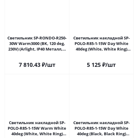
Светильник SP-RONDO-R250-
Светильник накладной SP-
30W Warm3000 (BK, 120 deg,
POLO-R85-1-15W Day White
230V) (Arlight, IP40 Металл, 3
40deg (White, White Ring)
года) 022906(2) в Самаре
(Arlight, IP20 Металл, 3 года)
022937 в Самаре
7 810.43
₽
/шт
5 125
₽
/шт
Светильник накладной SP-
Светильник накладной SP-
POLO-R85-1-15W Warm White
POLO-R85-1-15W Day White
40deg (White, White Ring)
40deg (Black, Black Ring)