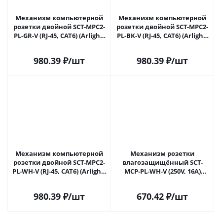
Механизм компьютерной
Механизм компьютерной
розетки двойной SCT-MPC2-
розетки двойной SCT-MPC2-
PL-GR-V (RJ-45, CAT6) (Arlight,
PL-BK-V (RJ-45, CAT6) (Arlight,
-) 049851 в Самаре
-) 049853 в Самаре
980.39
₽
/шт
980.39
₽
/шт
Механизм компьютерной
Механизм розетки
розетки двойной SCT-MPC2-
влагозащищённый SCT-
PL-WH-V (RJ-45, CAT6) (Arlight,
MCP-PL-WH-V (250V, 16A)
-) 049854 в Самаре
(Arlight, -) 049833 в Самаре
980.39
₽
/шт
670.42
₽
/шт