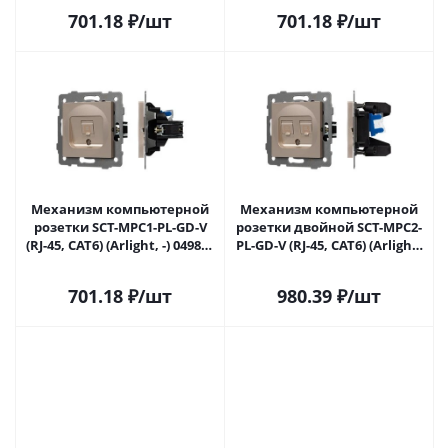
701.18
₽
/шт
701.18
₽
/шт
Механизм компьютерной
Механизм компьютерной
розетки SCT-MPC1-PL-GD-V
розетки двойной SCT-MPC2-
(RJ-45, CAT6) (Arlight, -) 049849
PL-GD-V (RJ-45, CAT6) (Arlight,
в Самаре
-) 049850 в Самаре
701.18
₽
/шт
980.39
₽
/шт