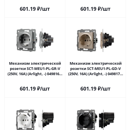
601.19
₽
/шт
601.19
₽
/шт
Механизм электрической
Механизм электрической
розетки SCT-MEU1-PL-GR-V
розетки SCT-MEU1-PL-GD-V
(250V, 16A) (Arlight, -) 049816 в
(250V, 16A) (Arlight, -) 049817 в
Самаре
Самаре
601.19
₽
/шт
601.19
₽
/шт