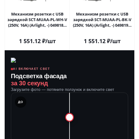
Механизм розетки с USB
Механизм розетки с USB
зарядкой SCT-MUAA-PL-WH-V
зарядкой SCT-MUAA-PL-BK-V
(250V, 16A) (Arlight, -) 049818 в
(250V, 16A) (Arlight, -) 049819 в
Самаре
Самаре
1 551.12
₽
/шт
1 551.12
₽
/шт
AI ВКЛЮЧАЕТ СВЕТ
Подсветка фасада
за 30 секунд
Загрузите фото — потяните ползунок и включите свет
ЛЕ
ДО