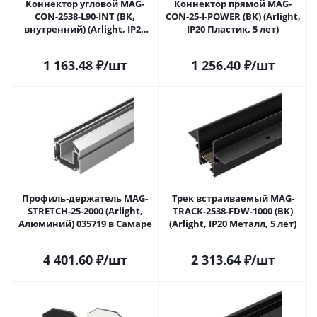
Коннектор угловой MAG-
Коннектор прямой MAG-
CON-2538-L90-INT (BK,
CON-25-I-POWER (BK) (Arlight,
внутренний) (Arlight, IP20
IP20 Пластик, 5 лет)
Металл, 5 лет)
1 163.48
₽
/шт
1 256.40
₽
/шт
Профиль-держатель MAG-
Трек встраиваемый MAG-
STRETCH-25-2000 (Arlight,
TRACK-2538-FDW-1000 (BK)
Алюминий) 035719 в Самаре
(Arlight, IP20 Металл, 5 лет)
4 401.60
₽
/шт
2 313.64
₽
/шт