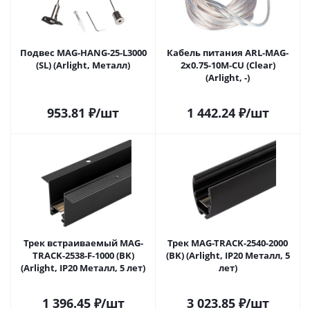
Подвес MAG-HANG-25-L3000
Кабель питания ARL-MAG-
(SL) (Arlight, Металл)
2x0.75-10M-CU (Clear)
(Arlight, -)
953.81
₽
/шт
1 442.24
₽
/шт
Трек встраиваемый MAG-
Трек MAG-TRACK-2540-2000
TRACK-2538-F-1000 (BK)
(BK) (Arlight, IP20 Металл, 5
(Arlight, IP20 Металл, 5 лет)
лет)
1 396.45
₽
/шт
3 023.85
₽
/шт