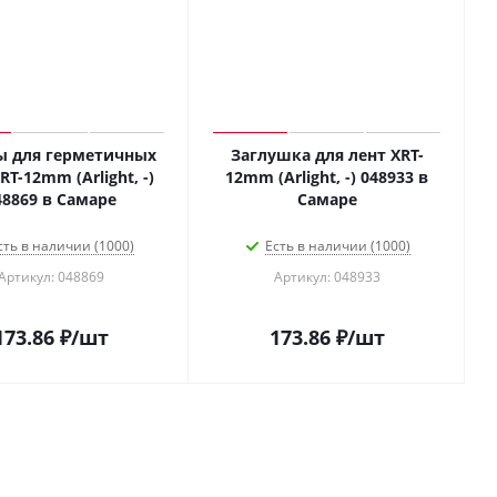
ы для герметичных
Заглушка для лент XRT-
RT-12mm (Arlight, -)
12mm (Arlight, -) 048933 в
48869 в Самаре
Самаре
сть в наличии (1000)
Есть в наличии (1000)
Артикул: 048869
Артикул: 048933
173.86
₽
/шт
173.86
₽
/шт