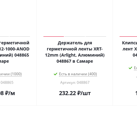
герметичной
Держатель для
Клипс
12-1000-ANOD
герметичной ленты XRT-
лент X
миний) 048865
12mm (Arlight, Алюминий)
0
маре
048867 в Самаре
Е
личии (1000)
Есть в наличии (400)
 048865
Артикул: 048867
08
₽
/м
232.22
₽
/шт