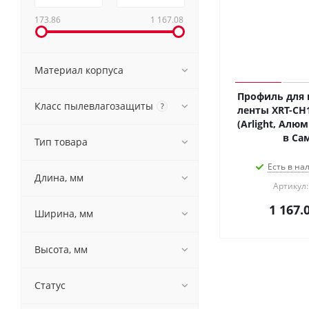
173.86
1 167.08
Материал корпуса
Профиль для 
Класс пылевлагозащиты
?
ленты XRT-CH
(Arlight, Алю
в Са
Тип товара
Есть в на
Длина, мм
Артикул:
1 167.
Ширина, мм
Высота, мм
Статус