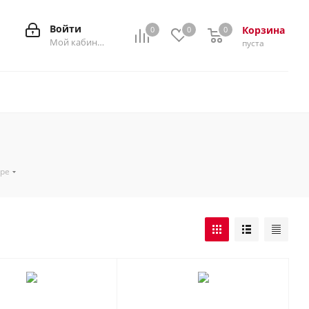
Войти
Корзина
0
0
0
0
Мой кабинет
пуста
аре