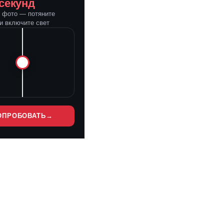
 секунд
е фото — потяните
и включите свет
ОПРОБОВАТЬ
→