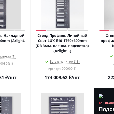
ь Накладной
Стенд Профиль Линейный
Сте
0mm (Arlight,
Свет LUX-E10-1760x600mm
профи
)
(DB 3мм, пленка, подсветка)
N
(Arlight, -)
аличии (1)
Есть в наличии (18)
000899(1)
Артикул: 000900(1)
81
₽
/шт
174 009.62
₽
/шт
22
AI ВКЛ
Подс