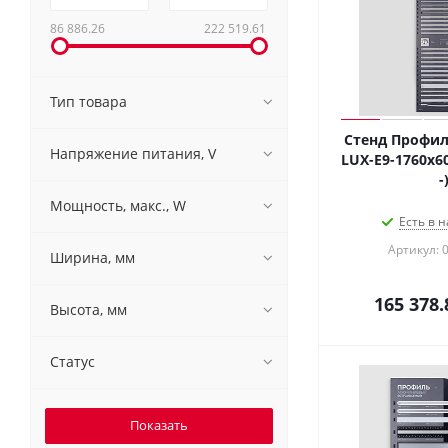
86 886.26
222 519.61
Тип товара
Стенд Профил
Напряжение питания, V
LUX-E9-1760x60
-
Мощность, макс., W
Есть в н
Артикул: 
Ширина, мм
165 378.
Высота, мм
Статус