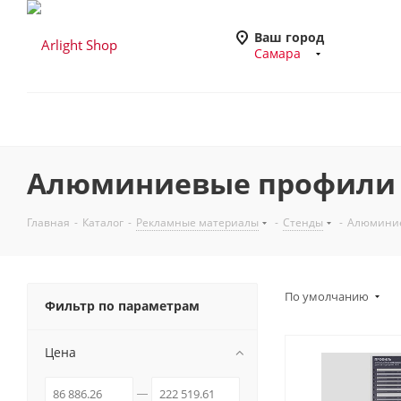
Ваш город
Самара
Алюминиевые профили 
Главная
-
Каталог
-
Рекламные материалы
-
Стенды
-
Алюминие
По умолчанию
Фильтр по параметрам
Цена