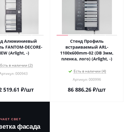
нд Алюминиевый
Стенд Профиль
ль FANTOM-DECORE-
встраиваемый ARL-
EW (Arlight, -)
1100x600mm-02 (DB 3мм,
пленка, лого) (Arlight, -)
Есть в наличии (2)
Есть в наличии (4)
Артикул: 000943
Артикул: 000996
2 519.61
₽
/шт
86 886.26
₽
/шт
ЮЧАЕТ СВЕТ
ветка фасада