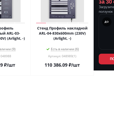
за 30
Загрузит
ползунок 
ПОСЛЕ
ДО
рофиль
Стенд Профиль накладной
ый ARL-03-
ARL-04-830x600mm (230V)
) (Arlight, -)
(Arlight, -)
аличии (9)
Есть в наличии (6)
 048988
Артикул: 048989(1)
П
69
₽
/шт
110 386.09
₽
/шт