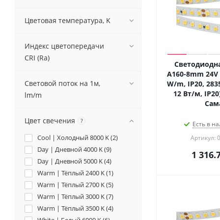
Цветовая температура, K
Индекс цветопередачи
CRI (Ra)
Светодиодна
A160-8mm 24V 
Световой поток на 1м,
W/m, IP20, 2835
12 Вт/м, IP20
lm/m
Сам
Цвет свечения
?
Есть в на
Cool | Холодный 8000 K (
2
)
Артикул: 
Day | Дневной 4000 K (
9
)
1 316.
Day | Дневной 5000 K (
4
)
Warm | Тёплый 2400 K (
1
)
Warm | Тёплый 2700 K (
5
)
Warm | Тёплый 3000 K (
7
)
Warm | Тёплый 3500 K (
4
)