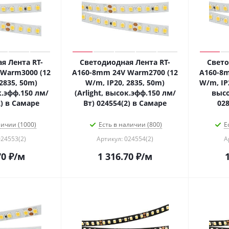
я Лента RT-
Светодиодная Лента RT-
Свето
Warm3000 (12
A160-8mm 24V Warm2700 (12
A160-8m
2835, 50m)
W/m, IP20, 2835, 50m)
W/m, IP2
к.эфф.150 лм/
(Arlight, высок.эфф.150 лм/
высо
2) в Самаре
Вт) 024554(2) в Самаре
028
личии (1000)
Есть в наличии (800)
Е
024553(2)
Артикул: 024554(2)
А
70
₽
/м
1 316.70
₽
/м