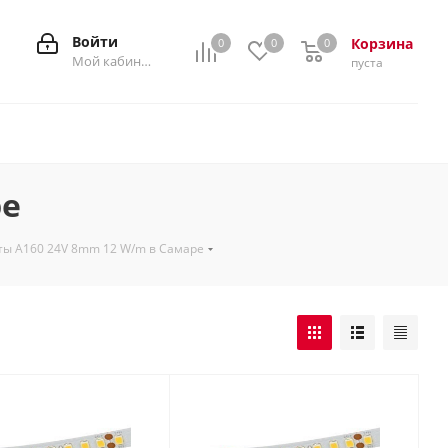
Войти
Корзина
0
0
0
0
Мой кабинет
пуста
ре
ы A160 24V 8mm 12 W/m в Самаре