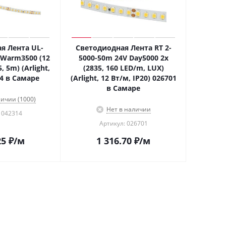
я Лента UL-
Светодиодная Лента RT 2-
Warm3500 (12
5000-50m 24V Day5000 2x
, 5m) (Arlight,
(2835, 160 LED/m, LUX)
14 в Самаре
(Arlight, 12 Вт/м, IP20) 026701
в Самаре
личии (1000)
Нет в наличии
 042314
Артикул: 026701
25
₽
/м
1 316.70
₽
/м