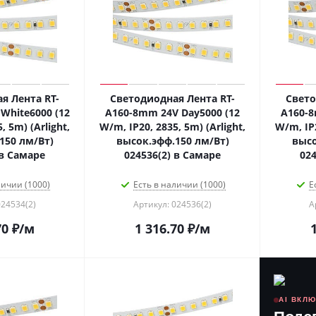
я Лента RT-
Светодиодная Лента RT-
Свето
White6000 (12
A160-8mm 24V Day5000 (12
A160-8
, 5m) (Arlight,
W/m, IP20, 2835, 5m) (Arlight,
W/m, IP2
150 лм/Вт)
высок.эфф.150 лм/Вт)
высо
 в Самаре
024536(2) в Самаре
024
личии (1000)
Есть в наличии (1000)
Е
024534(2)
Артикул: 024536(2)
А
70
₽
/м
1 316.70
₽
/м
AI ВКЛ