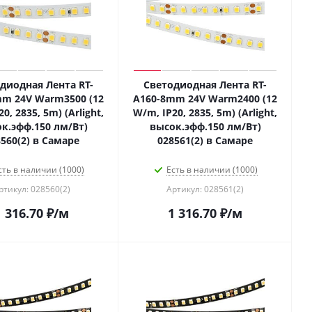
диодная Лента RT-
Светодиодная Лента RT-
m 24V Warm3500 (12
A160-8mm 24V Warm2400 (12
0, 2835, 5m) (Arlight,
W/m, IP20, 2835, 5m) (Arlight,
к.эфф.150 лм/Вт)
высок.эфф.150 лм/Вт)
560(2) в Самаре
028561(2) в Самаре
сть в наличии (1000)
Есть в наличии (1000)
ртикул: 028560(2)
Артикул: 028561(2)
1 316.70
₽
/м
1 316.70
₽
/м