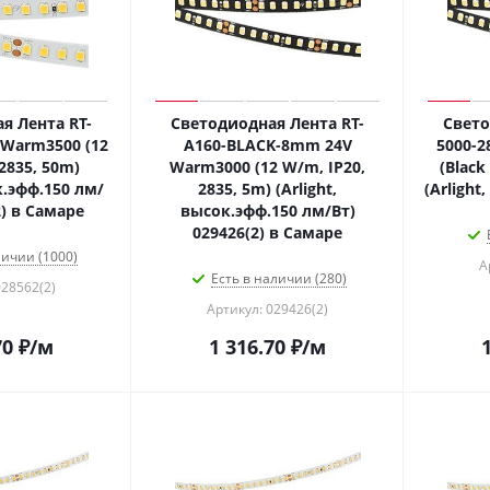
я Лента RT-
Светодиодная Лента RT-
Свето
Warm3500 (12
A160-BLACK-8mm 24V
5000-2
2835, 50m)
Warm3000 (12 W/m, IP20,
(Black
к.эфф.150 лм/
2835, 5m) (Arlight,
(Arlight
2) в Самаре
высок.эфф.150 лм/Вт)
029426(2) в Самаре
личии (1000)
А
Есть в наличии (280)
028562(2)
Артикул: 029426(2)
70
₽
/м
1 316.70
₽
/м