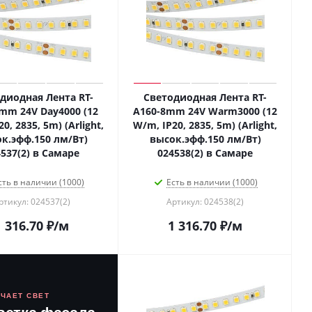
диодная Лента RT-
Светодиодная Лента RT-
mm 24V Day4000 (12
A160-8mm 24V Warm3000 (12
0, 2835, 5m) (Arlight,
W/m, IP20, 2835, 5m) (Arlight,
к.эфф.150 лм/Вт)
высок.эфф.150 лм/Вт)
537(2) в Самаре
024538(2) в Самаре
сть в наличии (1000)
Есть в наличии (1000)
ртикул: 024537(2)
Артикул: 024538(2)
1 316.70
₽
/м
1 316.70
₽
/м
ЮЧАЕТ СВЕТ