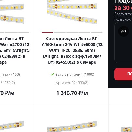
Подс
за 30
Загрузит
ползунок 
ПОСЛЕ
ДО
я Лента RT-
Светодиодная Лента RT-
Warm2700 (12
A160-8mm 24V White6000 (12
, 5m) (Arlight,
W/m, IP20, 2835, 50m)
) 024539(2) в
(Arlight, высок.эфф.150 лм/
аре
Вт) 024550(2) в Самаре
личии (100)
Есть в наличии (1000)
П
024539(2)
Артикул: 024550(2)
70
₽
/м
1 316.70
₽
/м