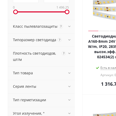
0
1 496.25
Класс пылевлагозащиты
?
Светодиодна
Типоразмер светодиода
?
A160-8mm 24V 
W/m, IP20, 2835
высок.эфф.
Плотность светодиодов,
?
024534(2)
шт/м
Есть в на
Тип товара
Артикул: 
1 316.
Серия ленты
Тип герметизации
Угол излучения, °