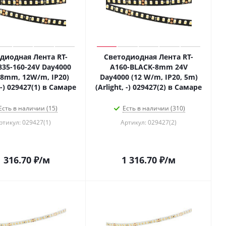
диодная Лента RT-
Светодиодная Лента RT-
835-160-24V Day4000
A160-BLACK-8mm 24V
 8mm, 12W/m, IP20)
Day4000 (12 W/m, IP20, 5m)
, -) 029427(1) в Самаре
(Arlight, -) 029427(2) в Самаре
Есть в наличии (15)
Есть в наличии (310)
ртикул: 029427(1)
Артикул: 029427(2)
1 316.70
₽
/м
1 316.70
₽
/м