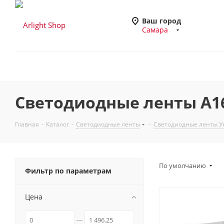
Ваш город
Самара
Светодиодные ленты A16
Главная
-
Каталог
-
Светодиодные ленты
-
Светодиодные ленты У
По умолчанию
Фильтр по параметрам
Цена