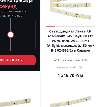
ветка фасада
 секунд
е фото — потяните
и включите свет
Светодиодная Лента RT-
A160-8mm 24V Day4000 (12
W/m, IP20, 2835, 50m)
(Arlight, высок.эфф.150 лм/
Вт) 024552(2) в Самаре
ОПРОБОВАТЬ
→
Есть в наличии (750)
Артикул: 024552(2)
1 316.70
₽
/м