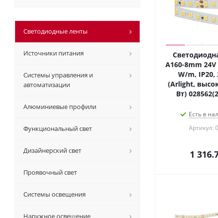
Светодиодные ленты
Источники питания
Светодиодна
A160-8mm 24V 
W/m, IP20, 
Системы управления и
(Arlight, высо
автоматизации
Вт) 028562(
Алюминиевые профили
Есть в на
Артикул: 
Функциональный свет
Дизайнерский свет
1 316.
Проявочный свет
Системы освещения
Наружное освещение