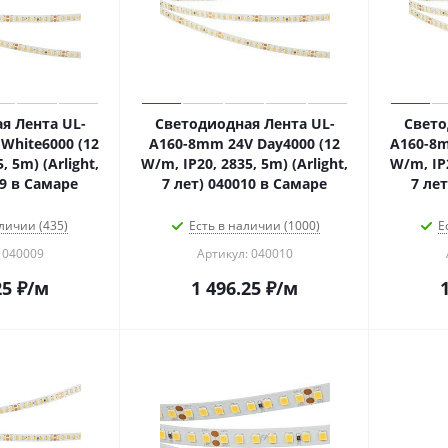
я Лента UL-
Светодиодная Лента UL-
Свето
White6000 (12
A160-8mm 24V Day4000 (12
A160-8m
, 5m) (Arlight,
W/m, IP20, 2835, 5m) (Arlight,
W/m, IP2
09 в Самаре
7 лет) 040010 в Самаре
7 ле
личии (435)
Есть в наличии (1000)
Е
 040009
Артикул: 040010
25
₽
/м
1 496.25
₽
/м