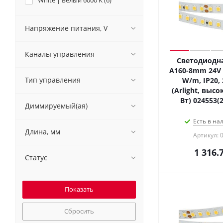
White | Белый 6000 K (
6
)
Напряжение питания, V
Каналы управления
Светодиодна
A160-8mm 24V 
Тип управления
W/m, IP20, 
(Arlight, высо
Вт) 024553(
Диммируемый(ая)
Есть в на
Длина, мм
Артикул: 
1 316.
Статус
Сбросить