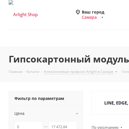
Ваш город
Самара
Гипсокартонный модуль 
Главная
-
Каталог
-
Алюминиевые профили Arlight в Самаре
-
Гип
Фильтр по параметрам
LINE, EDGE,
Цена
По умолчанию