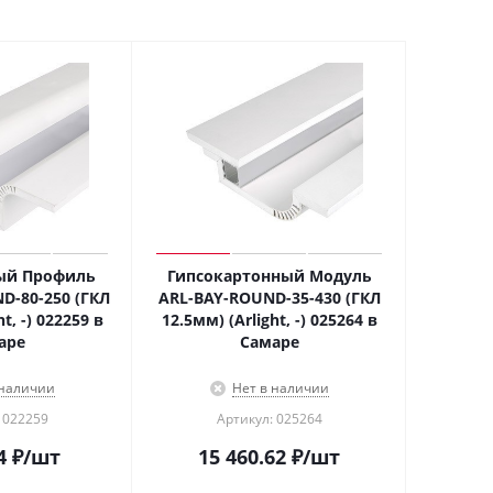
ый Профиль
Гипсокартонный Модуль
D-80-250 (ГКЛ
ARL-BAY-ROUND-35-430 (ГКЛ
t, -) 022259 в
12.5мм) (Arlight, -) 025264 в
аре
Самаре
 наличии
Нет в наличии
 022259
Артикул: 025264
4
₽
/шт
15 460.62
₽
/шт