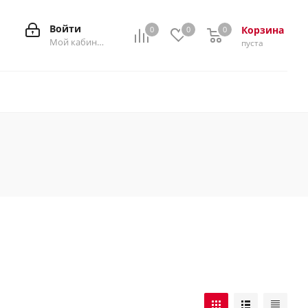
Войти
Корзина
0
0
0
0
Мой кабинет
пуста