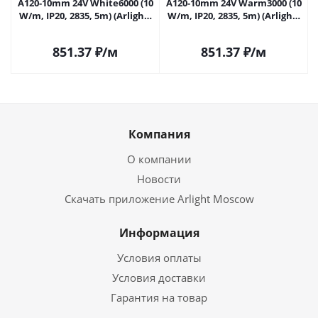
A120-10mm 24V White6000 (10
A120-10mm 24V Warm3000 (10
W/m, IP20, 2835, 5m) (Arlight,
W/m, IP20, 2835, 5m) (Arlight,
Открытый) 030007(2) в
Открытый) 030009(2) в
Самаре
Самаре
851.37
₽
/м
851.37
₽
/м
Компания
О компании
Новости
Скачать приложение Arlight Moscow
Информация
Условия оплаты
Условия доставки
Гарантия на товар