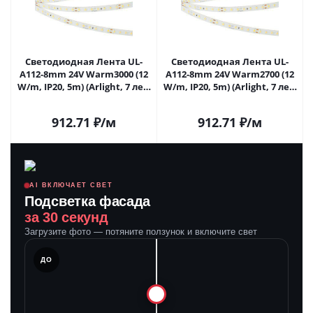
Светодиодная Лента UL-
Светодиодная Лента UL-
A112-8mm 24V Warm3000 (12
A112-8mm 24V Warm2700 (12
W/m, IP20, 5m) (Arlight, 7 лет)
W/m, IP20, 5m) (Arlight, 7 лет)
052746 в Самаре
052747 в Самаре
912.71
₽
/м
912.71
₽
/м
AI ВКЛЮЧАЕТ СВЕТ
Подсветка фасада
за 30 секунд
Загрузите фото — потяните ползунок и включите свет
ЛЕ
ДО