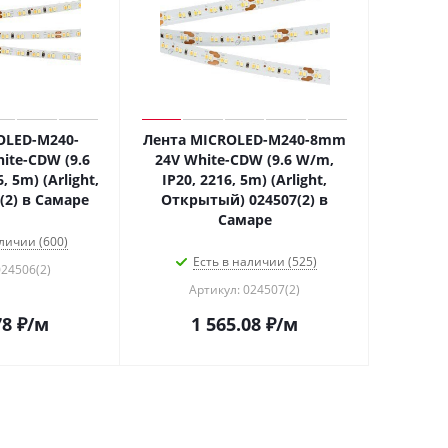
OLED-M240-
Лента MICROLED-M240-8mm
ite-CDW (9.6
24V White-CDW (9.6 W/m,
, 5m) (Arlight,
IP20, 2216, 5m) (Arlight,
(2) в Самаре
Открытый) 024507(2) в
Самаре
личии (600)
Есть в наличии (525)
024506(2)
Артикул: 024507(2)
78
₽
/м
1 565.08
₽
/м