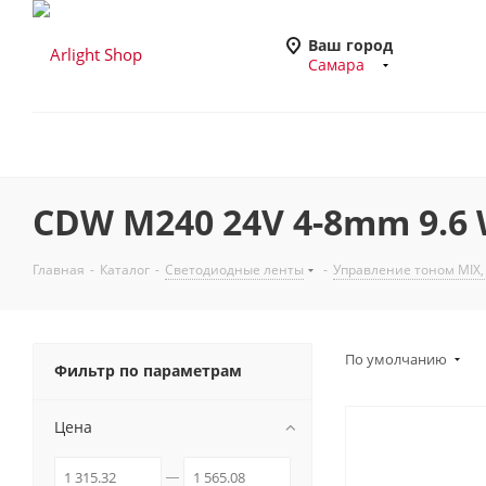
Ваш город
Самара
CDW M240 24V 4-8mm 9.6
Главная
-
Каталог
-
Светодиодные ленты
-
Управление тоном MIX
По умолчанию
Фильтр по параметрам
Цена