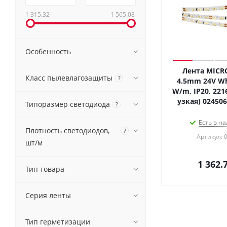
1 315.32
1 565.08
Особенность
Лента MICR
Класс пылевлагозащиты
?
4.5mm 24V Wh
W/m, IP20, 2216
узкая) 024506
Типоразмер светодиода
?
Есть в на
Плотность светодиодов,
?
Артикул: 
шт/м
1 362.
Тип товара
Серия ленты
Тип герметизации