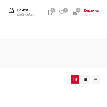
Войти
Корзина
0
0
0
0
Мой кабинет
пуста