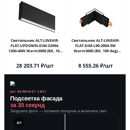
Светильник ALT-LINEAIR-
Светильник ALT-LINEAIR-
FLAT-UPDOWN-DIM-S2094-
FLAT-DIM-L90-2094-3W
1200-40W Warm3000 (BK, 100
Warm3000 (BK, 100 deg)
deg, 230V) (Arlight, IP20
(Arlight, IP20 Металл, 3 года)
Металл, 3 года)
28 203.71
₽
/шт
8 555.26
₽
/шт
AI ВКЛЮЧАЕТ СВЕТ
Подсветка фасада
за 30 секунд
Загрузите фото — потяните ползунок и включите свет
ЛЕ
ДО