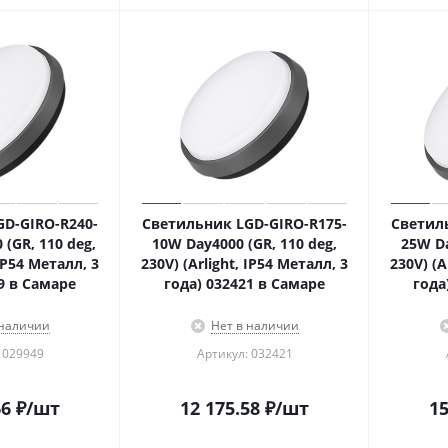
D-GIRO-R240-
Светильник LGD-GIRO-R175-
Светил
(GR, 110 deg,
10W Day4000 (GR, 110 deg,
25W Da
 IP54 Металл, 3
230V) (Arlight, IP54 Металл, 3
230V) (A
9 в Самаре
года) 032421 в Самаре
года
 наличии
Нет в наличии
 029949
Артикул: 032421
66
₽
/шт
12 175.58
₽
/шт
15