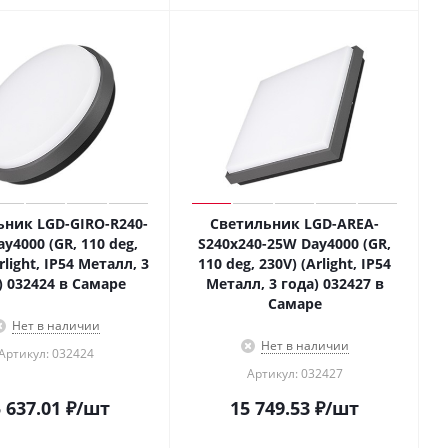
ьник LGD-GIRO-R240-
Светильник LGD-AREA-
y4000 (GR, 110 deg,
S240x240-25W Day4000 (GR,
rlight, IP54 Металл, 3
110 deg, 230V) (Arlight, IP54
) 032424 в Самаре
Металл, 3 года) 032427 в
Самаре
Нет в наличии
Нет в наличии
Артикул: 032424
Артикул: 032427
 637.01
₽
/шт
15 749.53
₽
/шт