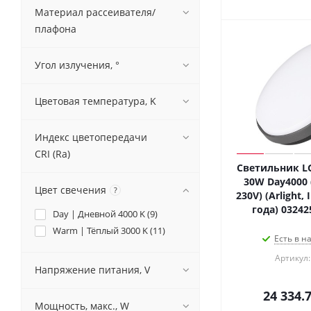
Материал рассеивателя/
плафона
Угол излучения, °
Цветовая температура, K
Индекс цветопередачи
CRI (Ra)
Светильник LG
30W Day4000 (
Цвет свечения
?
230V) (Arlight,
года) 03242
Day | Дневной 4000 K (
9
)
Warm | Тёплый 3000 K (
11
)
Есть в н
Артикул:
Напряжение питания, V
24 334.
Мощность, макс., W