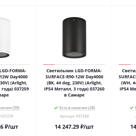
LGD-FORMA-
Светильник LGD-FORMA-
Свети
12W Day4000
SURFACE-R90-12W Day4000
SURFAC
30V) (Arlight,
(BK, 44 deg, 230V) (Arlight,
(WH, 44
 года) 037259
IP54 Металл, 3 года) 037260
IP54 Ме
маре
в Самаре
аличии (50)
Есть в наличии (28)
 037259
Артикул: 037260
26
₽
/шт
14 247.29
₽
/шт
14