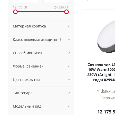
12 175.58
24 334.71
Материал корпуса
Класс пылевлагозащиты
?
Способ монтажа
Светильник LG
Форма (сечение)
10W Warm3000 
230V) (Arlight,
Цвет покрытия
года) 02994
Есть в н
Тип товара
Артикул:
Модельный ряд
12 175.