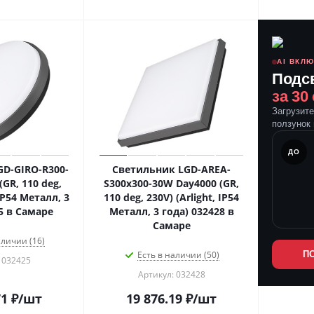
AI ВКЛ
Подс
за 30
Загрузит
ползунок 
ПОСЛЕ
ДО
D-GIRO-R300-
Светильник LGD-AREA-
GR, 110 deg,
S300x300-30W Day4000 (GR,
 IP54 Металл, 3
110 deg, 230V) (Arlight, IP54
5 в Самаре
Металл, 3 года) 032428 в
Самаре
аличии (16)
Есть в наличии (50)
П
 032425
Артикул: 032428
71
₽
/шт
19 876.19
₽
/шт