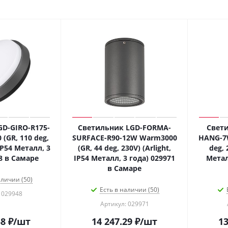
D-GIRO-R175-
Светильник LGD-FORMA-
Свети
(GR, 110 deg,
SURFACE-R90-12W Warm3000
HANG-7W
 IP54 Металл, 3
(GR, 44 deg, 230V) (Arlight,
deg, 
8 в Самаре
IP54 Металл, 3 года) 029971
Метал
в Самаре
аличии (50)
Есть в наличии (50)
 029948
Артикул: 029971
58
₽
/шт
14 247.29
₽
/шт
13