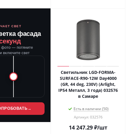
ЮЧАЕТ СВЕТ
ветка фасада
 секунд
е фото — потяните
и включите свет
Светильник LGD-FORMA-
SURFACE-R90-12W Day4000
(GR, 44 deg, 230V) (Arlight,
IP54 Металл, 3 года) 032576
в Самаре
ОПРОБОВАТЬ
→
Есть в наличии (50)
Артикул: 032576
14 247.29
₽
/шт