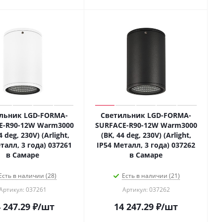
льник LGD-FORMA-
Светильник LGD-FORMA-
E-R90-12W Warm3000
SURFACE-R90-12W Warm3000
 deg, 230V) (Arlight,
(BK, 44 deg, 230V) (Arlight,
талл, 3 года) 037261
IP54 Металл, 3 года) 037262
в Самаре
в Самаре
Есть в наличии (28)
Есть в наличии (21)
Артикул: 037261
Артикул: 037262
 247.29
₽
/шт
14 247.29
₽
/шт