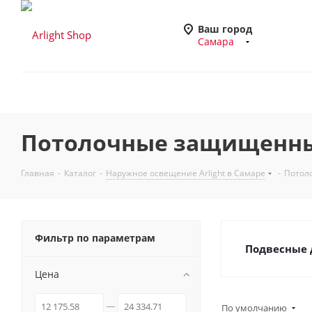
Ваш город
Самара
Потолочные защищенные
Главная
-
Каталог
-
Наружное освещение Arlight в Самаре
-
Потол
Фильтр по параметрам
Подвесные 
Цена
По умолчанию