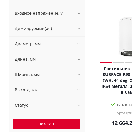
Входное напряжение, V
Диммируемый(ая)
Диаметр, мм
Длина, мм
Светильник 
Ширина, мм
SURFACE-R90-
(WH, 44 deg, 2
IP54 Металл, 3
Высота, мм
в Са
Есть в н
Статус
Артикул:
12 664.